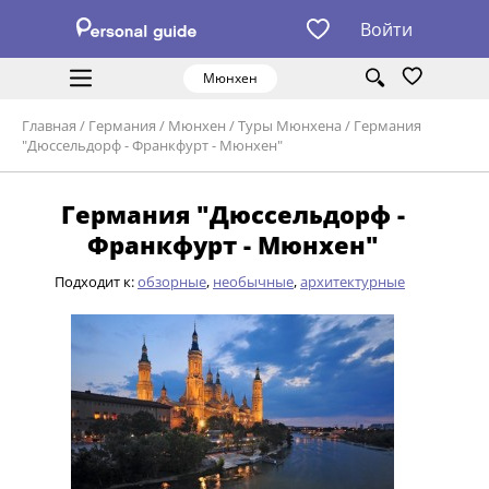
Войти
Мюнхен
Главная
/
Германия
/
Мюнхен
/
Туры Мюнхена
/
Германия
"Дюссельдорф - Франкфурт - Мюнхен"
Германия "Дюссельдорф -
Франкфурт - Мюнхен"
Подходит к:
обзорные
,
необычные
,
архитектурные