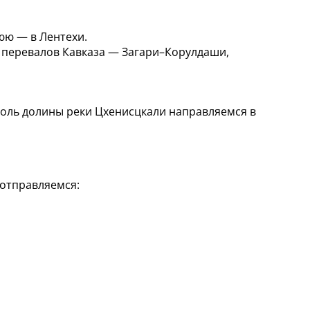
юю — в Лентехи.
 перевалов Кавказа — Загари–Корулдаши,
вдоль долины реки Цхенисцкали направляемся в
 отправляемся: