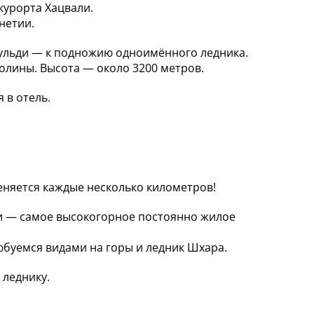
курорта Хацвали.
нетии.
нульди — к подножию одноимённого ледника.
олины. Высота — около 3200 метров.
 в отель.
няется каждые несколько километров!
ли — самое высокогорное постоянно жилое
буемся видами на горы и ледник Шхара.
 леднику.
.