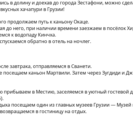
ись в долину и доехав до города Зестафони, можно сдел
 вкусных хачапури в Грузии!
ого продолжаем путь к каньону Окаце.
ая до него, при наличии времени заезжаем в посёлок Х
мся к водопаду Кинчха.
 спускаемся обратно в отель на ночлег.
осле завтрака, отправляемся в Сванети.
е посещаем каньон Мартвили. Затем через Зугдиди и Д
ю прибываем в Местию, заселяемся в уютный гостевой д
).
дыха посещаем один из главных музеев Грузии — Музей 
возвращаемся в гостиницу на отдых.