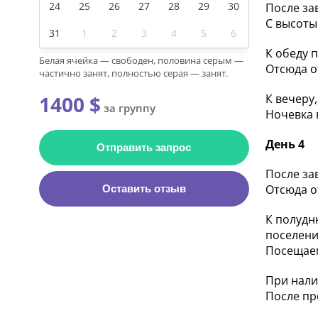
24
25
26
27
28
29
30
После за
С высоты
31
1
2
3
4
5
6
К обеду 
Белая ячейка — свободен, половина серым —
Отсюда о
частично занят, полностью серая — занят.
1400 $
К вечеру
за группу
Ночевка 
День 4
Отправить запрос
После за
Отсюда о
Оставить отзыв
К полудн
поселени
Посещаем
При нали
После пр