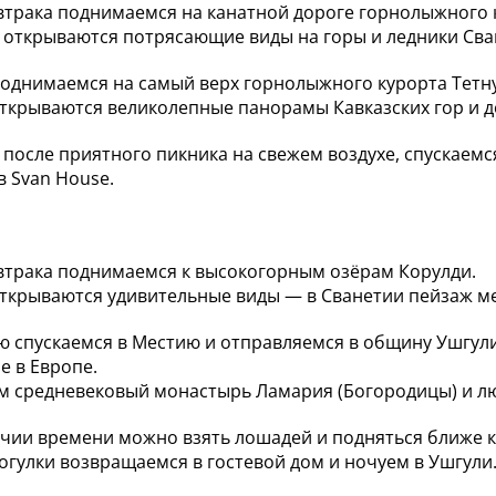
втрака поднимаемся на канатной дороге горнолыжного 
 открываются потрясающие виды на горы и ледники Сва
поднимаемся на самый верх горнолыжного курорта Тет
ткрываются великолепные панорамы Кавказских гор и д
, после приятного пикника на свежем воздухе, спускаемся
в Svan House.
втрака поднимаемся к высокогорным озёрам Корулди.
ткрываются удивительные виды — в Сванетии пейзаж ме
ю спускаемся в Местию и отправляемся в общину Ушгу
е в Европе.
 средневековый монастырь Ламария (Богородицы) и лю
чии времени можно взять лошадей и подняться ближе к
огулки возвращаемся в гостевой дом и ночуем в Ушгули