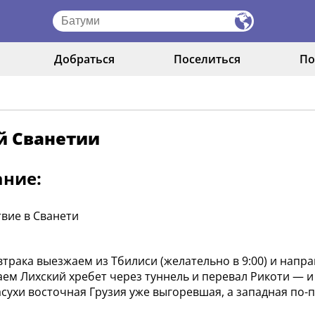
Добраться
Поселиться
По
й Сванетии
ание:
вие в Сванети
втрака выезжаем из Тбилиси (желательно в 9:00) и напр
ем Лихский хребет через туннель и перевал Рикоти — и
асухи восточная Грузия уже выгоревшая, а западная по-