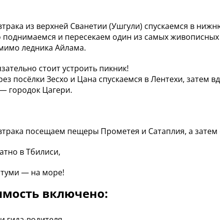
втрака из верхней Сванетии (Ушгули) спускаемся в нижн
о поднимаемся и пересекаем один из самых живописных
мимо ледника Айлама.
язательно стоит устроить пикник!
рез посёлки Зесхо и Цана спускаемся в Лентехи, затем 
— городок Цагери.
втрака посещаем пещеры Прометея и Сатаплия, а затем
атно в Тбилиси,
атуми — на море!
имость включено:
и гида-водителя,