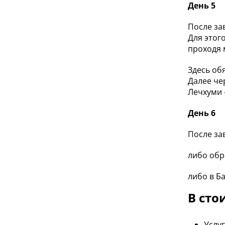
День 5
После за
Для этог
проходя 
Здесь об
Далее че
Лечхуми 
День 6
После за
либо обр
либо в Б
В сто
Услуг