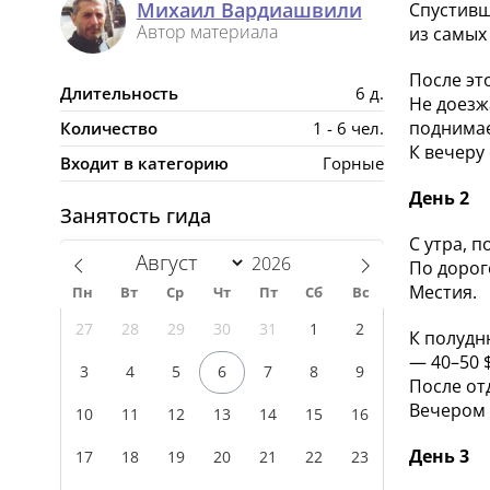
Михаил Вардиашвили
Спустивш
Автор материала
из самых
После эт
Длительность
6 д.
Не доезж
поднимае
Количество
1 - 6 чел.
К вечеру
Входит в категорию
Горные
День 2
Занятость гида
С утра, п
По дорог
Местия.
Пн
Вт
Ср
Чт
Пт
Сб
Вс
27
28
29
30
31
1
2
К полудн
— 40–50 $
3
4
5
6
7
8
9
После от
Вечером 
10
11
12
13
14
15
16
День 3
17
18
19
20
21
22
23