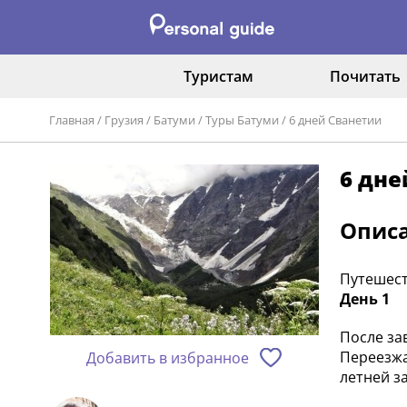
Туристам
Почитать
Главная
/
Грузия
/
Батуми
/
Туры Батуми
/
6 дней Сванетии
6 дне
Опис
Путешест
День 1
После за
Переезжа
Добавить в избранное
летней з