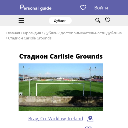
Войти
Дублин
Главная
/
Ирландия
/
Дублин
/
Достопримечательности Дублина
/
Стадион Carlisle Grounds
Стадион Carlisle Grounds
Bray, Co. Wicklow, Ireland