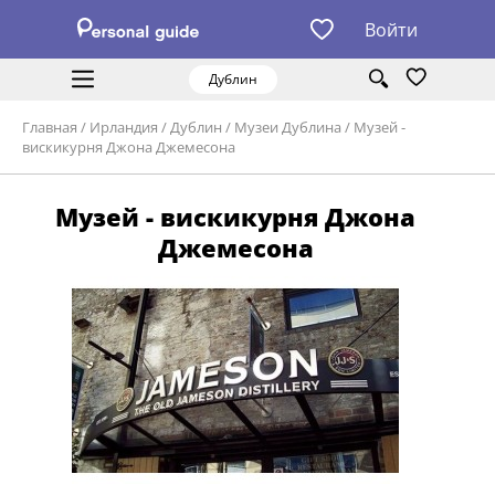
Войти
Дублин
Главная
/
Ирландия
/
Дублин
/
Музеи Дублина
/
Музей -
вискикурня Джона Джемесона
Музей - вискикурня Джона
Джемесона