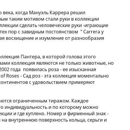
о века, когда Мануэль Каррера решил
ым таким мотивом стали руки в коллекции
коллекции сделать человеческие руки -играющие
ех пор с завидным постоянством " Carrera y
ывая восхищение и изумление от разнообразия
лекция Пантера, в которой голова этого
вами коллекция являются не только животные, но
 2002 года появилась роза - ее изысканная
f Roses - Сад роз - эта коллекция моментально
 континентов с удовольствием примеряют
скаются ограниченным тиражом. Каждое
о индивидуальность и по которому можно
кции и где куплено. Номер и фирменный знак -
ся на внутреннюю поверхность кольца, серьги и