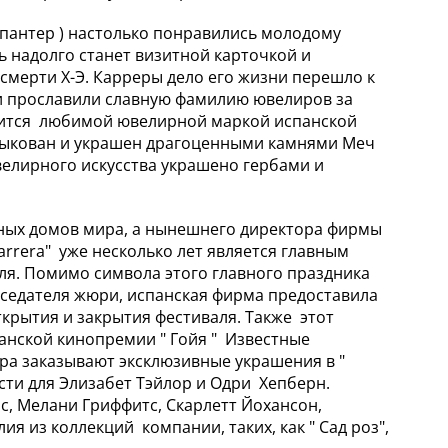
 пантер ) настолько понравились молодому
ь надолго станет визитной карточкой и
смерти Х-Э. Карреры дело его жизни перешло к
и прославили славную фамилию ювелиров за
овится любимой ювелирной маркой испанской
 выкован и украшен драгоценными камнями Меч
елирного искусства украшено гербами и
лирных домов мира, а нынешнего директора фирмы
rrera" уже несколько лет является главным
я. Помимо символа этого главного праздника
дседателя жюри, испанская фирма предоставила
крытия и закрытия фестиваля. Также этот
ской кинопремии " Гойя " Известные
ра заказывают эксклюзивные украшения в "
ости для Элизабет Тэйлор и Одри Хепберн.
, Мелани Гриффитс, Скарлетт Йохансон,
я из коллекций компании, таких, как " Сад роз",