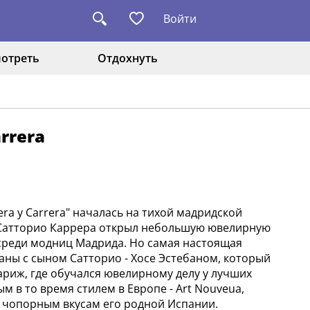
Войти
отреть
Отдохнуть
rrera
a y Carrera" началась на тихой мадридской
в Сатторио Каррера открыл небольшую ювелирную
 среди модниц Мадрида. Но самая настоящая
заны с сыном Сатторио - Хосе Эстебаном, который
риж, где обучался ювелирному делу у лучших
 в то время стилем в Европе - Art Nouveua,
чопорным вкусам его родной Испании.