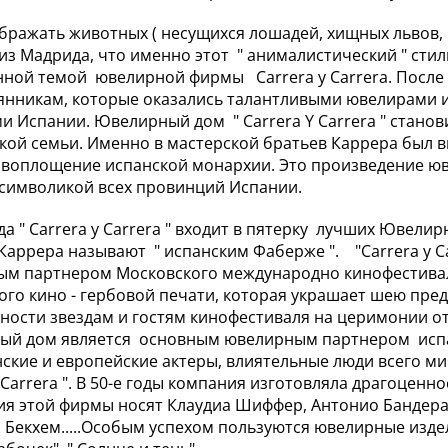
бражать животных ( несущихся лошадей, хищных львов,
из Мадрида, что именно этот " анималистический " стил
ной темой ювелирной фирмы Carrera y Carrera. После 
янникам, которые оказались талантливыми ювелирами 
и Испании. Ювелирный дом " Carrera Y Carrera " стан
кой семьи. Именно в мастерской братьев Каррера был
 воплощение испанской монархии. Это произведение юв
символикой всех провинций Испании.
ода " Carrera y Carrera " входит в пятерку лучших Юве
Каррера называют " испанским Фаберже ". "Carrera y Ca
м партнером Московского международно кинофестивал
ого кино - гербовой печати, которая украшает шею пре
ности звездам и гостям кинофестиваля на церимонии от
й дом является основным ювелирным партнером испан
ские и европейские актеры, влиятельные люди всего ми
y Carrera ". В 50-е годы компания изготовляла драгоценн
я этой фирмы носят Клаудиа Шиффер, Антонио Бандерас
 Бекхем.....Особым успехом пользуются ювелирные издели