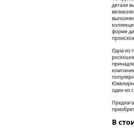
детали в
великоле
выполнял
коллекци
форме диа
происхож
Одна из 
роскошны
принадле
компании
популярн
Ювелирно
один из с
Предлага
приобрет
В сто