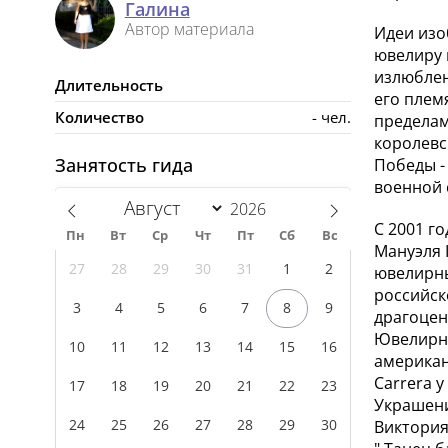
Галина
Автор материала
Идеи изо
ювелиру 
излюблен
Длительность
его плем
Количество
- чел.
пределам
королевс
Занятость гида
Победы -
военной 
С 2001 г
Пн
Вт
Ср
Чт
Пт
Сб
Вс
Мануэля 
27
28
29
30
31
1
2
ювелирны
российск
3
4
5
6
7
8
9
драгоцен
Ювелирны
10
11
12
13
14
15
16
американ
Carrera 
17
18
19
20
21
22
23
Украшени
24
25
26
27
28
29
30
Виктория