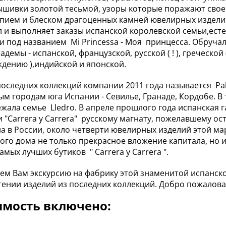
ышивки золотой тесьмой, узоры которые поражают своей
пием и блеском драгоценных камней ювелирных издели
 и выполняет заказы испанской королевской семьи,естес
и под названием Mi Princessa - Моя принцесса. Обручал
демы - испанской, французской, русской ( ! ), греческой
дению ),индийской и японской.
последних коллекций компании 2011 года называется Pal
м городам юга Испании - Севилье, Гранаде, Кордобе. В
жала семье Lledro. В апреле прошлого года испанская газ
 "Carrera y Carrera" русскому магнату, пожелавшему оста
а в России, около четверти ювелирных изделий этой ма
го дома не только прекрасное вложение капитала, но и
амых лучших бутиков " Carrera y Carrera ".
ем Вам экскурсию на фабрику этой знаменитой испанск
ении изделий из последних коллекций. Добро пожаловат
имость включено: