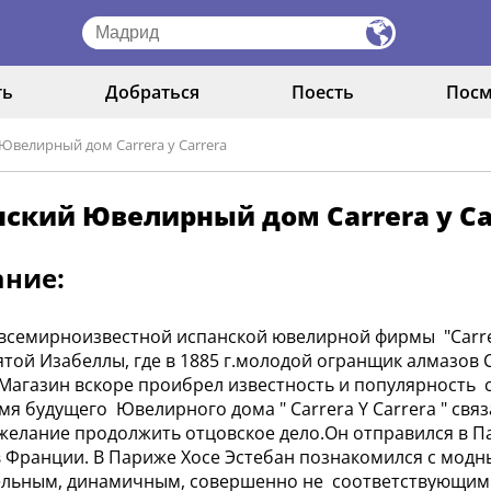
ть
Добраться
Поесть
Посм
Ювелирный дом Carrera y Carrera
ский Ювелирный дом Carrera y Ca
ание:
всемирноизвестной испанской ювелирной фирмы "Carrer
ятой Изабеллы, где в 1885 г.молодой огранщик алмазо
 Магазин вскоре проибрел известность и популярность
имя будущего Ювелирного дома " Carrera Y Carrera " свя
желание продолжить отцовское дело.Он отправился в Па
 Франции. В Париже Хосе Эстебан познакомился с модным
льным, динамичным, совершенно не соответствующим 