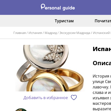
Туристам
Почита
Главная
/
Испания
/
Мадрид
/
Экскурсии Мадрида
/
Испанский 
Испан
Опис
История 
улице Св
лавочку.
слава и 
Добавить в избранное
изъявил 
мастеров
выразите