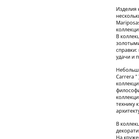
Изделия 
нескольки
Mariposa
коллекци
В коллек
золотыми
справки:
удачи и 
Небольши
Carrera 
коллекци
философи
коллекци
технику 
архитект
В коллек
декорати
На круже