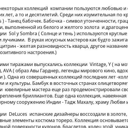
некоторых коллекций компании пользуются любовью и 
х лет, а то и десятилетий. Среди них изумительная по кр
s ) - Танец бабочек. Бабочка - символ утонченности, гра
и, выполненной из белого и желтого золота и драгоценн
ции Sol y Sombra ( Солнце и тень ) используются кругл
 лучиками. В руках искусных мастеров как будто зажиг
 цитрин - желтая разновидность кварца, другое название
позитивного настроения.)
ми тиражами выпускались коллекции Vintage, Y ( на мо
" ), AVA ( образ Авы Гарднер, легенды мирового кино, вд
и ). Одна из совершенных коллекций последних лет -ко
и и культуры. Бамбук в восточных странах олицетворяет
и ювелирные мастера еще раз продемонстрировали свой
крепления бриллиантов. Еще одна коллекция, навеянная 
урному сооружению Индии - Тадж Махалу, храму Любви 
ции DeLuces испанские дизайнеры воссоздали в золоте
вные элементы костюма тореро. Коллекция основывается
вной поверхности кулонов, браслетов, колец этой ун