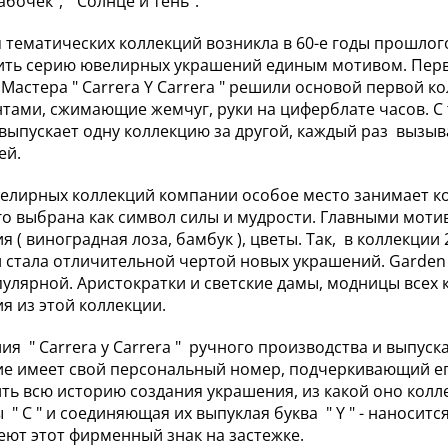
абочек", " Солнце и тень".
 тематических коллекций возникла в 60-е годы прошлог
ть серию ювелирных украшений единым мотивом. Перв
 Мастера " Carrera Y Carrera " решили основой первой 
тами, сжимающие жемчуг, руки на циферблате часов. С т
" выпускает одну коллекцию за другой, каждый раз выз
ей.
елирных коллекций компании особое место занимает кол
о выбрана как символ силы и мудрости. Главными моти
я ( виноградная лоза, бамбук ), цветы. Так, в коллекции
и стала отличительной чертой новых украшений. Garden o
пулярной. Аристократки и светские дамы, модницы всех
я из этой коллекции.
лия " Carrera y Carrera " ручного производства и выпу
е имеет свой персональный номер, подчеркивающий ег
ть всю историю создания украшения, из какой оно колле
ы " C " и соединяющая их выпуклая буква " Y " - наносит
еют этот фирменный знак на застежке.