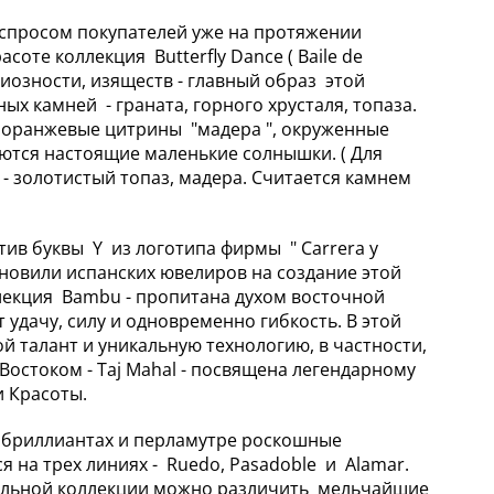
спросом покупателей уже на протяжении
асоте коллекция Butterfly Dance ( Baile de
циозности, изяществ - главный образ этой
ых камней - граната, горного хрусталя, топаза.
ые оранжевые цитрины "мадера ", окруженные
аются настоящие маленькие солнышки. ( Для
 - золотистый топаз, мадера. Считается камнем
тив буквы Y из логотипа фирмы " Carrera y
охновили испанских ювелиров на создание этой
ллекция Bambu - пропитана духом восточной
 удачу, силу и одновременно гибкость. В этой
 талант и уникальную технологию, в частности,
Востоком - Taj Mahal - посвящена легендарному
и Красоты.
, бриллиантах и перламутре роскошные
 на трех линиях - Ruedo, Pasadoble и Alamar.
икальной коллекции можно различить мельчайшие