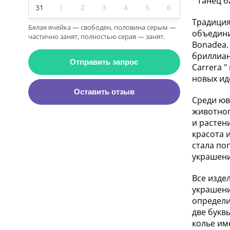
" Танец б
31
1
2
3
4
5
6
Традиция
Белая ячейка — свободен, половина серым —
объедини
частично занят, полностью серая — занят.
Bonadea.
бриллиан
Отправить запрос
Carrera 
новых ид
Оставить отзыв
Среди юв
животног
и растени
красота 
стала по
украшени
Все изде
украшени
определи
две букв
колье им