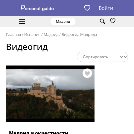
Войти
Мадрид
Главная
/
Испания
/
Мадрид
/
Видеогид Мадрида
Видеогид
Мадрид и окрестности