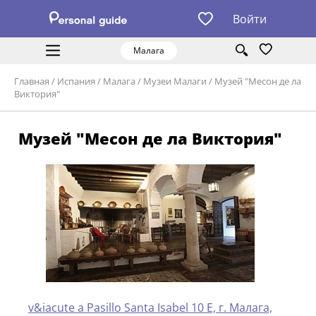
Войти
Малага
Главная
/
Испания
/
Малага
/
Музеи Малаги
/
Музей "Месон де ла
Виктория"
Музей "Месон де ла Виктория"
v&iacute a Pasillo Santa Isabel 10 E, г. Малага,