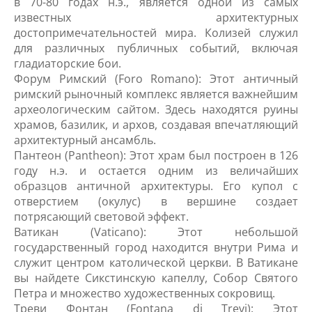
в 70-80 годах н.э., является одной из самых
известных архитектурных
достопримечательностей мира. Колизей служил
для различных публичных событий, включая
гладиаторские бои.
Форум Римский (Foro Romano): Этот античный
римский рыночный комплекс является важнейшим
археологическим сайтом. Здесь находятся руины
храмов, базилик, и архов, создавая впечатляющий
архитектурный ансамбль.
Пантеон (Pantheon): Этот храм был построен в 126
году н.э. и остается одним из величайших
образцов античной архитектуры. Его купол с
отверстием (окулус) в вершине создает
потрясающий световой эффект.
Ватикан (Vaticano): Этот небольшой
государственный город находится внутри Рима и
служит центром католической церкви. В Ватикане
вы найдете Сикстинскую капеллу, Собор Святого
Петра и множество художественных сокровищ.
Треви Фонтан (Fontana di Trevi): Этот