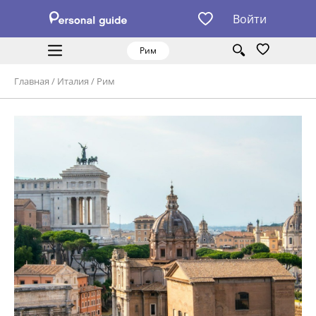
Войти
Рим
Главная
/
Италия
/
Рим