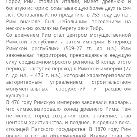
Город Рим, столица Италии, имеет древнюю и
богатую историю, охватывающую более двух тысяч
лет. Основанный, по преданию, в 753 году до н.э.,
Рим вначале был небольшим поселением на
нескольких холмах на берегу реки Тибр.
Со временем Рим стал центром могущественной
Римской республики, а затем империи. В период
Римской республики (509–27 гг. до н.э.) Рим
завоевывал территории, превращаясь в ведущую
силу средиземноморского региона. В конце этого
периода наступил переход к Римской империи (27
г. до н.э. – 476 г. н.э.), который характеризовался
авторитарным управлением, строительством
монументальных сооружений и расцветом
культуры.
В 476 году Римскую империю завоевали варвары,
что символизировало конец древнего Рима. Тем
не менее, город сохранил свое значение, став
центром христианства, и позднее, в средние века,
столицей Папского государства. В 1870 году Рим
вошел в состав объединенной Италии, став ее