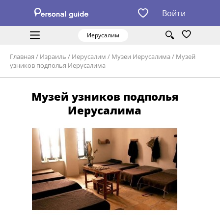
Войти
Иерусалим
Главная
/
Израиль
/
Иерусалим
/
Музеи Иерусалима
/
Музей
узников подполья Иерусалима
Музей узников подполья
Иерусалима