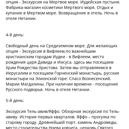
опция - Экскурсия на Мертвое море. Иудейская пустыня.
Фабрика-магазин косметики Мертвого моря. Отдых и
купание в Мертвом море. Возвращение в отель. Ночь в
отеле Нетании.
4-й день:
Свободный день на Средиземном море. Для желающих
опция - Экскурсия в Вифлеем,по важнейшим
христианским городам Иудеи - в Вифлеем, место
рождения царя Давида и Иисуса, здесь мы посещаем
Храм Рождества Христова. Затем мы отправляемся в
Иерусалим и посещаем Горненский монастырь, русские
монастыри на Элионской горе: Спасо Вознесенский,
Марии Магдалины. При наличии времени - посещение
Русского подворья. Ночь в отеле Нетании.
5-й день:
Экскурсия Тель-авив/Яффо. Обзорная экскурсия по Тель-
авиву. История первых кварталов. Яффо – прогулка по
старому городу. Древнейший порт, камень Андромеды,
место строительства Ноева ковчега, церковь Святого