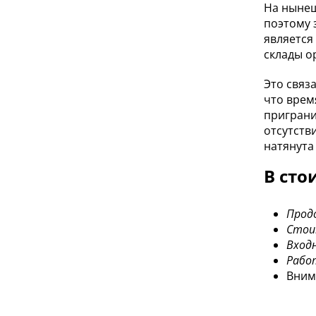
На нынеш
поэтому 
является
склады о
Это связ
что врем
приграни
отсутств
натянута
В сто
Продо
Стои
Входн
Работ
Вним