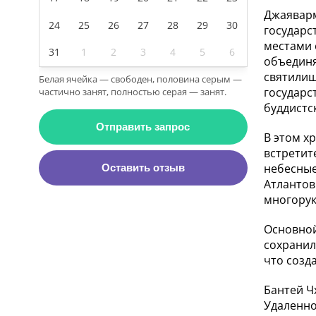
Джаяварм
24
25
26
27
28
29
30
государс
местами 
31
1
2
3
4
5
6
объединя
святилищ
Белая ячейка — свободен, половина серым —
государс
частично занят, полностью серая — занят.
буддистс
Отправить запрос
В этом х
встретит
небесные
Оставить отзыв
Атлантов
многорук
Основной
сохранил
что созд
Бантей Ч
Удаленно