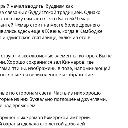
орый начал вводить буддизм как
а связаны с буддистской традицией. Однако
, поэтому считается, что Бантей Чхмар
антей Чхмар стоит на месте более древнего
ились здесь еще в IX веке, когда в Камбодже
 индуистское святилище, включив его в
тствуют и эксклюзивные элементы, которых Вы не
и. Хорошо сохранился зал Киннаров, где
огами птицы, изображены в позе, напоминающей
но, является великолепное изображение
е по сторонам света. Часть из них хорошо
оторые из них буквально поглощены джунглями,
е над временем.
разрушенных храмов Кхмерской империи.
ой охраны сделала его легкой добычей