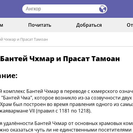
ам
Почитать
Добраться
От
й Чхмар и Прасат Тамоaн
Бантей Чхмар и Прасат Тамоaн
ание:
 комплекс Бантей Чхмар в переводе с кхмерского означ
 "Бантей Чма", которое возникло из-за созвучности двух 
. Храм был построен во время правления одного из сам
аявармане VII (правил с 1181 по 1218).
я удалённости Бантей Чхмар от основных храмовых компл
жно оказаться чуть ли не единственными посетителями 