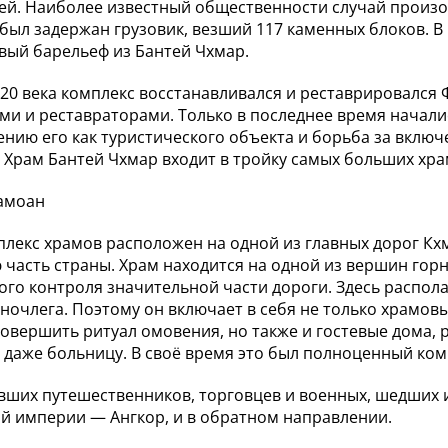
ей. Наиболее известный общественности случай произоше
 был задержан грузовик, везший 117 каменных блоков. В
вый барельеф из Бантей Чхмар.
 20 века комплекс восстанавливался и реставрировался
ми и реставраторами. Только в последнее время начали
нию его как туристического объекта и борьба за включ
Храм Бантей Чхмар входит в тройку самых больших хр
амоан
плекс храмов расположен на одной из главных дорог К
 часть страны. Храм находится на одной из вершин гор
ого контроля значительной части дороги. Здесь распола
 ночлега. Поэтому он включает в себя не только храмов
совершить ритуал омовения, но также и гостевые дома, 
и даже больницу. В своё время это был полноценный ком
ших путешественников, торговцев и военных, шедших и
й империи — Ангкор, и в обратном направлении.