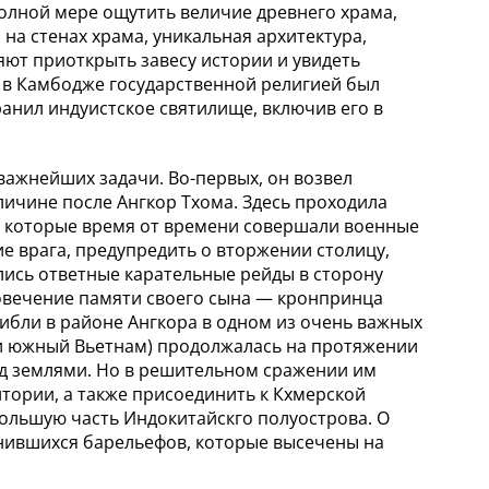
полной мере ощутить величие древнего храма,
на стенах храма, уникальная архитектура,
ют приоткрыть завесу истории и увидеть
а в Камбодже государственной религией был
ранил индуистское святилище, включив его в
важнейших задачи. Во-первых, он возвел
ичине после Ангкор Тхома. Здесь проходила
н, которые время от времени совершали военные
е врага, предупредить о вторжении столицу,
ались ответные карательные рейды в сторону
ековечение памяти своего сына — кронпринца
бли в районе Ангкора в одном из очень важных
 и южный Вьетнам) продолжалась на протяжении
над землями. Но в решительном сражении им
тории, а также присоединить к Кхмерской
ольшую часть Индокитайскго полуострова. О
нившихся барельефов, которые высечены на