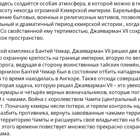
здесь создаётся особая атмосфера, в которой можно в 
расоту некогда огромной Кхмерской империи. Барельефы 
ение бытовых, военных и религиозных мотивов, позволя
льный и драматичный период кхмерской истории., когд
 Со свойственной ему терпимостью, Джаяварман VII сох
кое пространство.
ой комплекса Бантей Чхмар, Джаяварман VII решил две 
 охранную крепость на границе империи, вторую по вел
орога, ведущая в сторону воинственных тайских племё
Гарнизон Бантей Чхмар был в состоянии отбить нападени
в то время находилась в Ангкоре. Также отсюда соверш
Вторая задача, которую решил Джаяварман VII – это ув
умары и четырёх верных военачальников, которые поги
 с чамами. Война с королевством Чампа (центральный
ет. Поначалу кхмеры несли потери, и теряли контроль 
разбить противника, вернуть завоёванные чамами терри
территорию Чампы и расширить своё владычество на б
 этого времени повествует множество прекрасно сохра
рама.