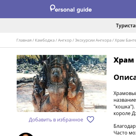
Турист
Главная
/
Камбоджа
/
Ангкор
/
Экскурсии Ангкора
/
Храм Банте
Храм 
Опис
Храмовый
название
"кошка")
короле Дж
Добавить в избранное
Благодар
Часто мо