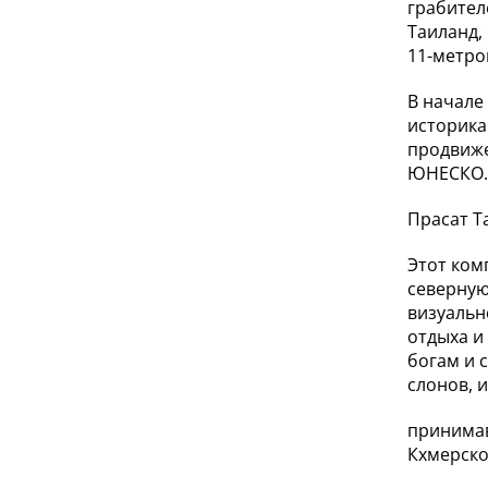
грабител
Таиланд,
11-метро
В начале
историка
продвиже
ЮНЕСКО. 
Прасат Т
Этот ком
северную
визуальн
отдыха и
богам и 
слонов, 
принимав
Кхмерско