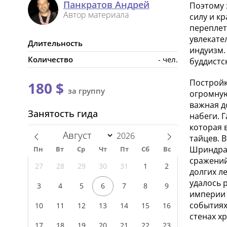
Панкратов Андрей
Поэтому 
Автор материала
силу и к
переплет
увлекате
Длительность
индуизм.
Количество
- чел.
буддистс
Постройк
180 $
за группу
огромную
важная д
Занятость гида
набеги. 
которая 
тайцев. 
Шриндрак
Пн
Вт
Ср
Чт
Пт
Сб
Вс
сражений
27
28
29
30
31
1
2
долгих л
удалось 
3
4
5
6
7
8
9
империи 
событиях
10
11
12
13
14
15
16
стенах х
17
18
19
20
21
22
23