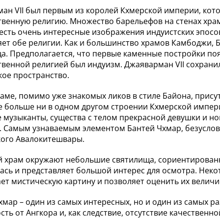
ан VII был первым из королей Кхмерской империи, кот
твенную религию. Множество барельефов на стенах храм
есть очень интересные изображения индуистских эпосов
ет обе религии. Как и большинство храмов Камбоджи, Б
а. Предполагается, что первые каменные постройки появ
твенной религией был индуизм. Джаяварман VII сохранил
кое пространство.
раме, помимо уже знакомых ликов в стиле Байона, прису
е больше ни в одном другом строении Кхмерской импери
 музыканты, существа с телом прекрасной девушки и н
. Самым узнаваемым элементом Бантей Чхмар, безуслов
ого Авалокитешвары.
 храм окружают небольшие святилища, сориентированны
ась и представляет большой интерес для осмотра. Нек
ает мистическую картину и позволяет оценить их величи
хмар – один из самых интересных, но и один из самых 
сть от Ангкора и, как следствие, отсутствие качественн