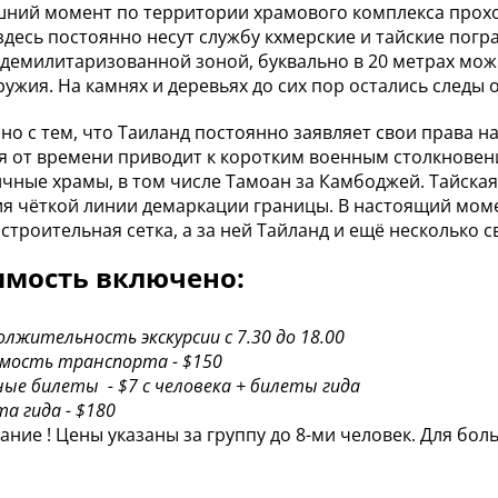
ний момент по территории храмового комплекса прохо
здесь постоянно несут службу кхмерские и тайские пог
 демилитаризованной зоной, буквально в 20 метрах мож
ружия. На камнях и деревьях до сих пор остались следы о
ано с тем, что Таиланд постоянно заявляет свои права
я от времени приводит к коротким военным столкновен
чные храмы, в том числе Тамоан за Камбоджей. Тайская
ия чёткой линии демаркации границы. В настоящий мом
 строительная сетка, а за ней Тайланд и ещё несколько 
имость включено:
лжительность экскурсии с 7.30 до 18.00
мость транспорта - $150
ые билеты - $7 c человека + билеты гида
а гида - $180
ание ! Цены указаны за группу до 8-ми человек. Для бол