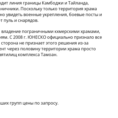
дит линия границы Камбоджи и Тайланда,
раничники. Поскольку только территория храма
но увидеть военные укрепления, боевые посты и
т пуль и снарядов.
 на владение пограничными кхмерскими храмами,
иям. С 2008 г. ЮНЕСКО официально признало все
 сторона не признает этого решения из-за
ент через половину территории храма просто
святилищ комплекса Тамоан.
ьших групп цены по запросу.