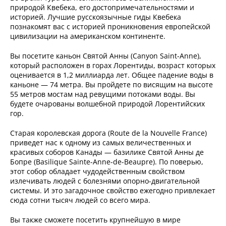
природой Квебека, его достопримечательностями и
историей. Лучшие русскоязычные гиды Квебека
познакомят вас с историей проникновения европейской
цивилизации на американском континенте.
Вы посетите каньон Святой Анны (Canyon Saint-Anne),
который расположен в горах Лорентиды, возраст которых
оценивается в 1,2 миллиарда лет. Общее падение воды в
каньоне — 74 метра. Вы пройдете по висящим на высоте
55 метров мостам над ревущими потоками воды. Вы
будете очарованы волшебной природой Лорентийских
гор.
Старая королевская дорога (Route de la Nouvelle France)
приведет нас к одному из самых величественных и
красивых соборов Канады — базилике Святой Анны де
Бопре (Basilique Sainte-Anne-de-Beaupre). По поверью,
этот собор обладает чудодейственным свойством
излечивать людей с болезнями опорно-двигательной
системы. И это загадочное свойство ежегодно привлекает
сюда сотни тысяч людей со всего мира.
Вы также сможете посетить крупнейшую в мире