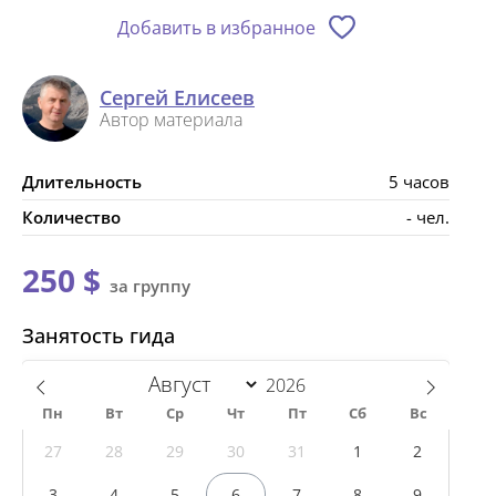
Добавить в избранное
Сергей Елисеев
Автор материала
Длительность
5 часов
Количество
- чел.
250 $
за группу
Занятость гида
Пн
Вт
Ср
Чт
Пт
Сб
Вс
27
28
29
30
31
1
2
3
4
5
6
7
8
9