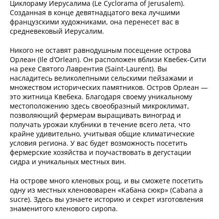
Циклораму Иерусалима (Le Cyclorama of Jerusalem).
Созданная в конце девятнадцатого века лучшими
французскими художниками, она перенесет вас в
средневековый Иерусалим.
Никого не оставят равнодушным посещение острова
Орлеан (Ile d’Orlean). Он расположен вблизи Квебек-Сити
на реке Святого Лаврентия (Saint-Laurent). Вы
насладитесь великолепными сельскими пейзажами и
множеством исторических памятников. Остров Орлеан —
это житница Квебека. Благодаря своему уникальному
местоположению здесь своеобразный микроклимат,
позволяющий фермерам выращивать виноград и
получать урожаи клубники в течение всего лета, что
крайне удивительно, учитывая общие климатические
условия региона. У вас будет возможность посетить
фермерские хозяйства и поучаствовать в дегустации
сидра и уникальных местных вин.
На острове много кленовых рощ, и вы сможете посетить
одну из местных кленововарен «Кабана сюкр» (Cabana a
sucre). Здесь вы узнаете историю и секрет изготовления
знаменитого кленового сиропа.