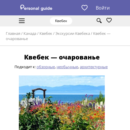
Войти
Квебек
Главная
/
Канада
/
Квебек
/
Экскурсии Квебека
/
Квебек —
очарованье
Квебек — очарованье
Подходит к:
обзорные
,
необычные
,
архитектурные