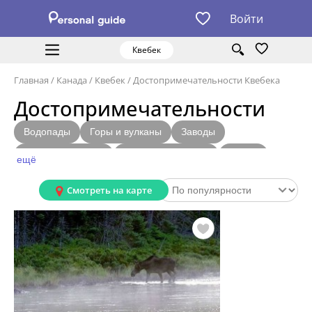
Войти
Квебек
Главная
/
Канада
/
Квебек
/
Достопримечательности Квебека
Достопримечательности
Водопады
Горы и вулканы
Заводы
Замки и крепости
Каньоны и ущелья
Мосты
ещё
Озера
Острова
Реки
Торговые центры
Смотреть на карте
Улицы и площади
Образовательные учреждения
Религиозные сооружения
Природные парки