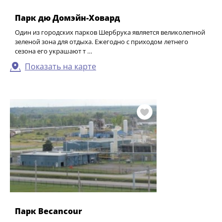
Парк дю Домэйн-Ховард
Один из городских парков Шербрука является великолепной
зеленой зона для отдыха. Ежегодно с приходом летнего
сезона его украшают т …
Показать на карте
Парк Becancour