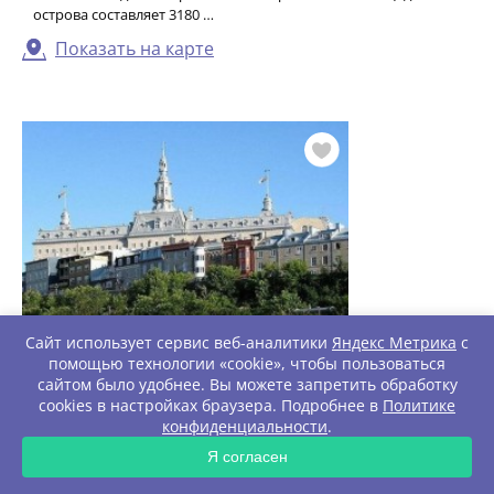
острова составляет 3180 …
Показать на карте
Сайт использует сервис веб-аналитики
Яндекс Метрика
с
помощью технологии «cookie», чтобы пользоваться
Университет Лаваля
сайтом было удобнее. Вы можете запретить обработку
Университет Лаваля в городе Квебек – старейший
cookies в настройках браузера. Подробнее в
Политике
университет Канады и один из четырех старейших
конфиденциальности
.
ЗАПРОС
университетов Нового Света. Он был о …
Я согласен
Показать на карте