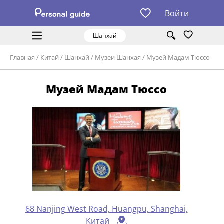
Войти
Шанхай
Главная
/
Китай
/
Шанхай
/
Музеи Шанхая
/
Музей Мадам Тюссо
Музей Мадам Тюссо
68 Nanjing West Road, Huangpu, Shanghai,
Китай