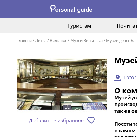
Туристам
Почита
Главная
/
Литва
/
Вильнюс
/
Музеи Вильнюса
/
Музей денег Ба
Музей
Totor
О ко
Музей де
происход
также о
Добавить в избранное
Посетит
в самом 