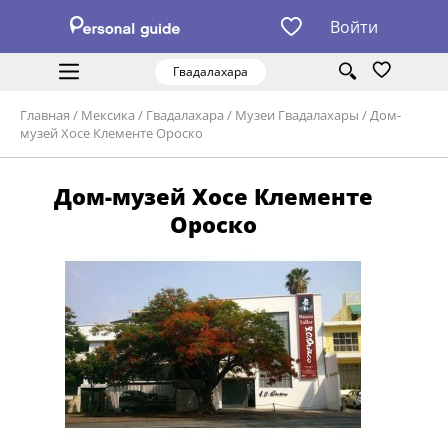
Войти
Гвадалахара
Главная
/
Мексика
/
Гвадалахара
/
Музеи Гвадалахары
/
Дом-
музей Хосе Клементе Ороско
Дом-музей Хосе Клементе
Ороско