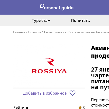
Туристам
Почитать
Главная
/
Новости
/
Авиакомпания «Россия» отменяет бесплат
Авиак
прод
27 ян
чарте
питан
на пу
Добавить в избранное
Перевозч
стоимост
Рейтинг
0