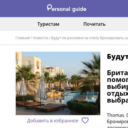
Туристам
Почитать
Главная
/
Новости
/
Будут ли россияне за плату бронировать ш
Будут
Брит
помо
выбир
отды
выбра
Thomas C
Добавить в избранное
брониров
договору