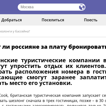
Добраться
Поселиться
Поесть
езлонги у бассейна?
 ли россияне за плату бронироват
анские туристические компании в
гут упростить отдых их клиентов
ать расположения номера в гости
хающие смогут заранее заплати
ть место его установки.
ook, британская туристическая компания запускает се
ать шезлонг сначала в трех гостиницах, позже – в 30
 с гостиницами зарезервировать получится только 1