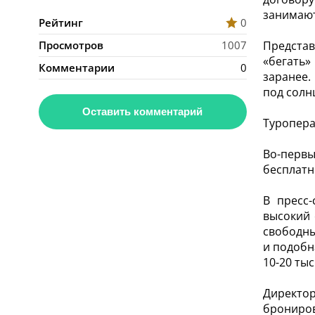
занимают
Рейтинг
0
Просмотров
1007
Предста
«бегать»
Комментарии
0
заранее.
под солн
Оставить комментарий
Туропера
Во-первы
бесплатн
В пресс-
высокий 
свободны
и подобн
10-20 ты
Директор
брониров