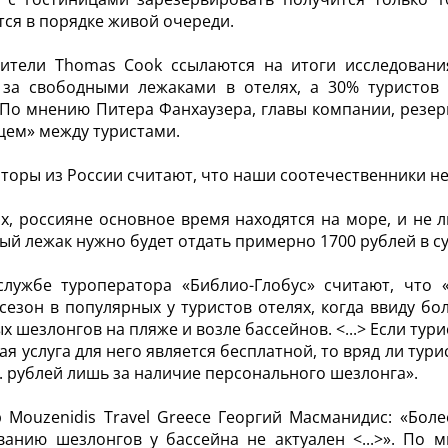
ся в порядке живой очереди.
вители Thomas Cook ссылаются на итоги исследовани
 за свободными лежаками в отелях, а 30% туристов 
 По мнению Питера Фанхаузера, главы компании, резер
цем» между туристами.
торы из России считают, что наши соотечественники не 
х, россияне основное время находятся на море, и не л
ый лежак нужно будет отдать примерно 1700 рублей в су
службе туроператора «Библио-Глобус» считают, что 
сезон в популярных у туристов отелях, когда ввиду б
х шезлонгов на пляже и возле бассейнов. <...> Если тур
ая услуга для него является бесплатной, то вряд ли ту
с. рублей лишь за наличие персонального шезлонга».
 Mouzenidis Travel Greece Георгий Масманидис: «Боле
анию шезлонгов у бассейна не актуален <...>». По м