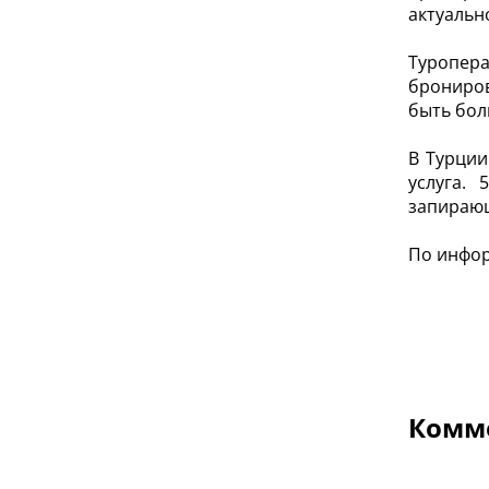
актуальн
Туропер
брониров
быть бол
В Турции
услуга.
запирающ
По инфо
Комме