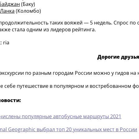
байджан
(Баку)
Ланка
(Коломбо)
продолжительность таких вояжей — 5 недель. Спрос по 
акже стала одним из лидеров рейтинга.
 ria
Дорогие друзья
 экскурсии по разным городам России можно у гидов на 
е себе путешествие в популярном и востребованном фо
новости:
числены популярные автобусные маршруты 2021
nal Geographic выбрал топ 20 уникальных мест в России