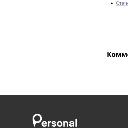
Отеч
Комме