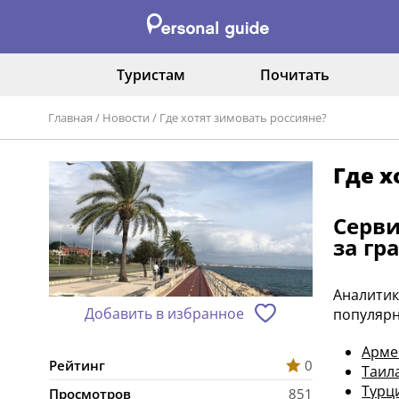
Туристам
Почитать
Главная
/
Новости
/
Где хотят зимовать россияне?
Где х
Серви
за гр
Аналитик
Добавить в избранное
популярн
Арм
Рейтинг
0
Таил
Турц
Просмотров
851