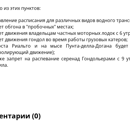
о из этих пунктов:
авление расписания для различных видов водного транс
ет обгона в "пробочных" местах;
ет движения владельцам частных моторных лодок с 6 утр
ет движения гондол во время работы грузовых катеров;
ста Риальто и на мысе Пунта-делла-Догана будет 
ролирующий движение);
же запрет на распевание серенад Гондольерами с 9 у
ила.
нтарии (0)