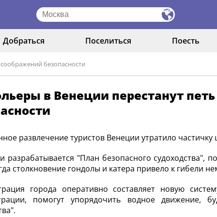
Добраться
Поселиться
Поесть
з соображений безопасности
льеры в Венеции перестанут петь
пасности
ное развлечение туристов Венеции утратило частичку
и разрабатывается "План безопасного судоходства", 
огда столкновение гондолы и катера привело к гибели не
трация города оперативно составляет новую систем
трации, помогут упорядочить водное движение, б
ва".