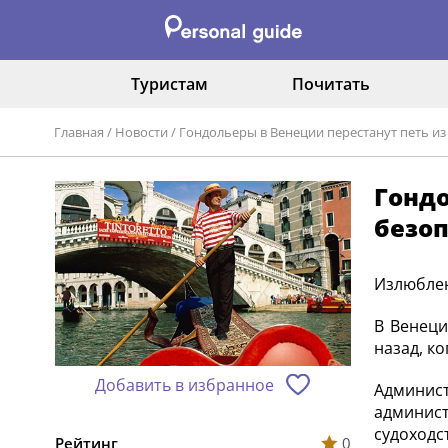
Туристам
Почитать
Главная
/
Новости
/
Гондольеры в Венеции перестанут петь и
Гондо
безо
Излюблен
В Венеци
назад, к
Добавить в избранное
Админис
админис
судоходст
Рейтинг
0