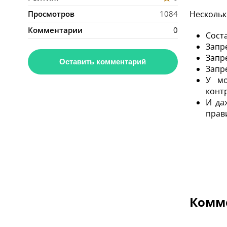
Нескольк
Просмотров
1084
Комментарии
0
Сост
Запр
Запр
Оставить комментарий
Запр
У мо
конт
И да
прав
Комме