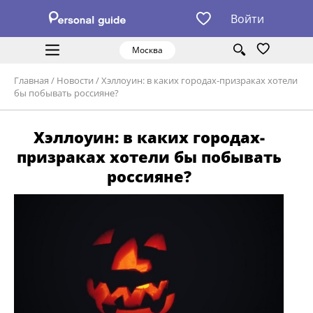
Войти
Москва
Главная
/
Новости
/
Хэллоуин: в каких городах-призраках хотели
бы побывать россияне?
Хэллоуин: в каких городах-
призраках хотели бы побывать
россияне?