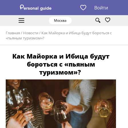
Войти
Москва
Главная
/
Новости
/
Как Майорка и Ибица будут бороться с
«пьяным туризмом»?
Как Майорка и Ибица будут
бороться с «пьяным
туризмом»?