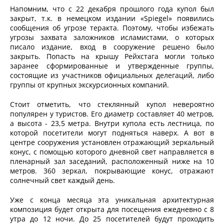
Напомним, что с 22 декабря прошлого года купол был
закрыт, т.к. в немецком издании «Spiegel» появились
сообщения об угрозе теракта. Поэтому, чтобы избежать
угрозы захвата заложников исламистами, о которых
писало издание, вход в сооружение решено было
закрыть. Попасть на крышу Рейхстага могли только
заранее сформированные и утвержденные группы,
состоящие из участников официальных делегаций, либо
группы от крупных экскурсионных компаний.
Стоит отметить, что стеклянный купол невероятно
популярен у туристов. Его диаметр составляет 40 метров,
а высота - 23,5 метра. Внутри купола есть лестница, по
которой посетители могут подняться наверх. А вот в
центре сооружения установлен отражающий зеркальный
конус, с помощью которого дневной свет направляется в
пленарный зал заседаний, расположенный ниже на 10
метров. 360 зеркал, покрывающие конус, отражают
солнечный свет каждый день.
Уже с конца месяца эта уникальная архитектурная
композиция будет открыта для посещения ежедневно с 8
утра до 12 ночи. До 25 посетителей будут проходить