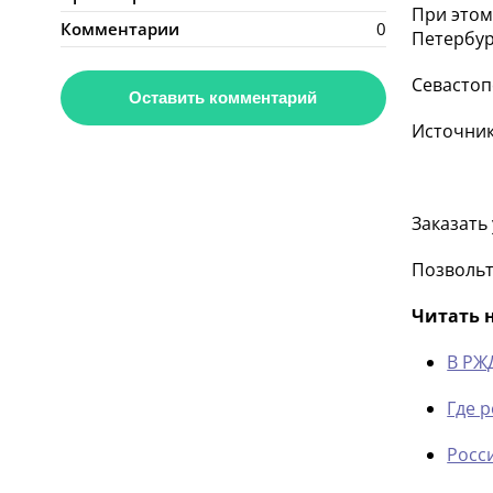
При этом
Комментарии
0
Петербур
Севастоп
Оставить комментарий
Источни
Заказать
Позвольт
Читать 
В РЖ
Где 
Росс