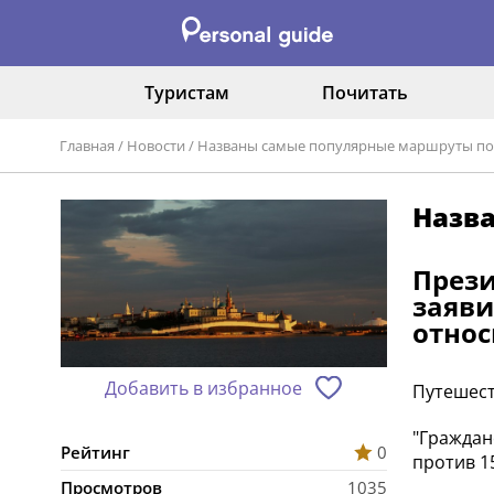
Туристам
Почитать
Главная
/
Новости
/
Названы самые популярные маршруты по 
Назва
Прези
заяви
относ
Добавить в избранное
Путешест
"Граждан
Рейтинг
0
против 1
Просмотров
1035