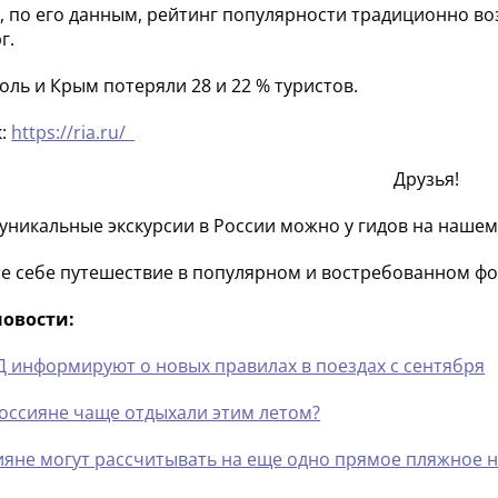
, по его данным, рейтинг популярности традиционно во
г.
оль и Крым потеряли 28 и 22 % туристов.
к:
https://ria.ru/
Друзья!
 уникальные экскурсии в России можно у гидов на нашем
е себе путешествие в популярном и востребованном фо
новости:
Д информируют о новых правилах в поездах с сентября
россияне чаще отдыхали этим летом?
ияне могут рассчитывать на еще одно прямое пляжное 