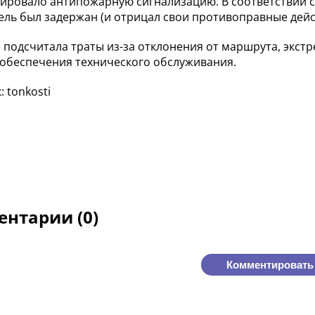
вировало антипожарную сигнализацию. В соответствии с
ль был задержан (и отрицал свои противоправные дейст
 подсчитала траты из-за отклонения от маршрута, экст
 обеспечения технического обслуживания.
 tonkosti
нтарии (0)
Комментировать