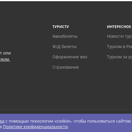
ТУРИСТУ
ИНТЕРЕСНОЕ
Авиабилеты
Новости ту
Ж/Д билеты
Туризм в Ро
т или
Оформление виз
Туризм за 
ежом.
Страхование
ка
с помощью технологии «cookie», чтобы пользоваться сайтом
ts Reserved.
 в
Политике конфиденциальности
.