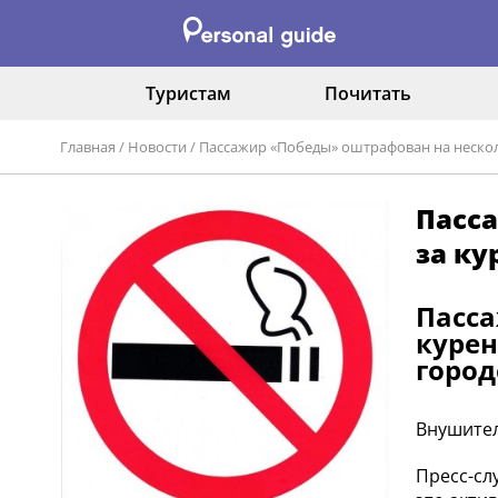
Туристам
Почитать
Главная
/
Новости
/
Пассажир «Победы» оштрафован на нескол
Пасса
за к
Пасса
курен
город
Внушител
Пресс-сл