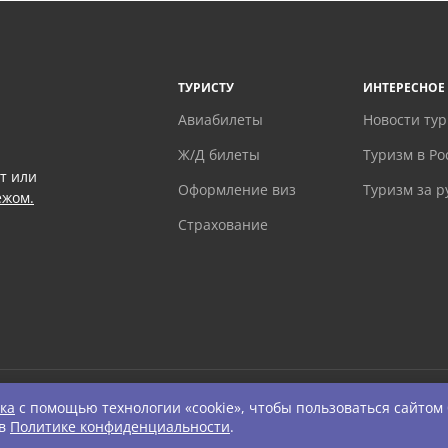
ТУРИСТУ
ИНТЕРЕСНОЕ
Авиабилеты
Новости ту
Ж/Д билеты
Туризм в Ро
т или
Оформление виз
Туризм за 
ежом.
Страхование
ка
с помощью технологии «cookie», чтобы пользоваться сайтом
ts Reserved.
 в
Политике конфиденциальности
.