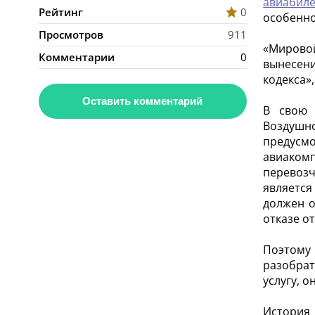
авиабил
Рейтинг
0
особенно
Просмотров
911
«Мирово
Комментарии
0
вынесени
кодекса»
Оставить комментарий
В свою 
Воздушн
предусм
авиаком
перевозч
является
должен о
отказе от
Поэтому 
разобрат
услугу, 
История 