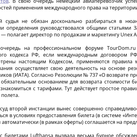
етов
. В свою очередь немецкий авиаперевозчик усп
стей применения международного права на территори
й судья не обязан досконально разбираться в нюан
и определения руководствовался общими статьями За
, — полагает директор по продажам и маркетингу Unex А
очередь на профессиональном форуме TourDom.ru 
ого кодекса РФ, если международным договором РФ
отрены настоящим Кодексом, применяются правила м
пания осуществляет свою деятельность на основе р
иков (ИАТА). Согласно Резолюции № 737 «О возврате пр
 обязательным основанием для возврата стоимости би
знакомиться с тарифами. Тут действует простое прав
 полета.
суд второй инстанции вынес совершенно справедливое
ься в условиях предоставления билета (в системе «Инте
он автоматически (в рамках оферты) соглашается на пр
с билетами Lufthansa вызвала весьма бурное обсужде