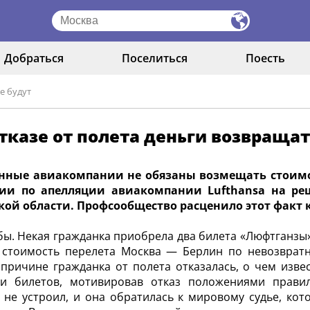
Добраться
Поселиться
Поесть
е будут
тказе от полета деньги возвращат
нные авиакомпании не обязаны возмещать стоимос
ии по апелляции авиакомпании Lufthansa на ре
кой области. Профсообщество расценило этот факт 
бы. Некая гражданка приобрела два билета «Люфтганзы»
 стоимость перелета Москва — Берлин по невозвратн
 причине гражданка от полета отказалась, о чем изве
ти билетов, мотивировав отказ положениями правил
не устроил, и она обратилась к мировому судье, ко