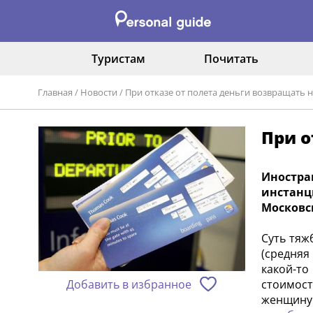
Туристам
Почитать
Главная
/
Новости
/
При отказе от полета деньги возвращать н
При о
Иностра
инстанц
Московс
Суть тяж
(средняя
какой-то
Добавить в избранное
стоимос
женщину 