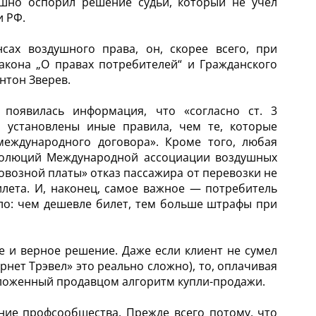
ешно оспорил решение судьи, который не учел
и РФ.
сах воздушного права, он, скорее всего, при
кона „О правах потребителей“ и Гражданского
нтон Зверев.
появилась информация, что «согласно ст. 3
 установлены иные правила, чем те, которые
еждународного договора». Кроме того, любая
езолюций Международной ассоциации воздушных
овозной платы» отказ пассажира от перевозки не
лета. И, наконец, самое важное — потребитель
ило: чем дешевле билет, тем больше штрафы при
 и верное решение. Даже если клиент не сумел
рнет Трэвел» это реально сложно), то, оплачивая
едложенный продавцом алгоритм купли-продажи.
ние профсообщества. Прежде всего потому, что