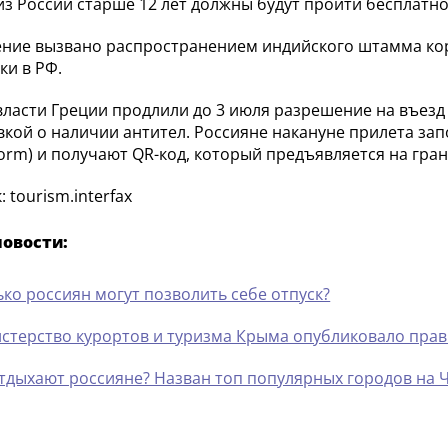
из России старше 12 лет должны будут пройти бесплатн
ние вызвано распространением индийского штамма ко
ки в РФ.
власти Греции продлили до 3 июля разрешение на въезд 
вкой о наличии антител. Россияне накануне прилета за
Form) и получают QR-код, который предъявляется на гран
 tourism.interfax
новости:
ько россиян могут позволить себе отпуск?
стерство курортов и туризма Крыма опубликовало прав
отдыхают россияне? Назван топ популярных городов на