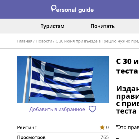
Туристам
Почитать
Главная
/
Новости
/
С 30 июня при въезде в Грецию нужно пре
С 30 
теста
Издан
прави
с при
теста
Добавить в избранное
"Это пра
Рейтинг
0
Просмотров
765