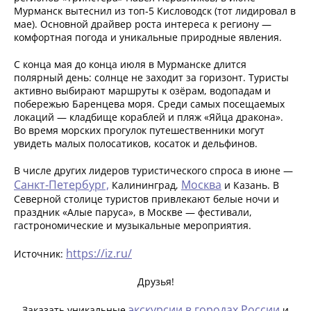
Мурманск вытеснил из топ‑5 Кисловодск (тот лидировал в
мае). Основной драйвер роста интереса к региону —
комфортная погода и уникальные природные явления.
С конца мая до конца июля в Мурманске длится
полярный день: солнце не заходит за горизонт. Туристы
активно выбирают маршруты к озёрам, водопадам и
побережью Баренцева моря. Среди самых посещаемых
локаций — кладбище кораблей и пляж «Яйца дракона».
Во время морских прогулок путешественники могут
увидеть малых полосатиков, косаток и дельфинов.
В числе других лидеров туристического спроса в июне —
Санкт‑Петербург,
Москва
Калининград,
и Казань. В
Северной столице туристов привлекают белые ночи и
праздник «Алые паруса», в Москве — фестивали,
гастрономические и музыкальные мероприятия.
https://iz.ru/
Источник:
Друзья!
экскурсии в городах России
Заказать уникальные
и