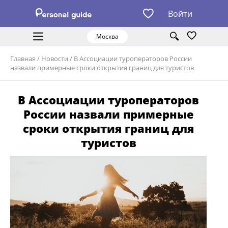
Войти
Москва
Главная
/
Новости
/
В Ассоциации туроператоров России
назвали примерные сроки открытия границ для туристов
В Ассоциации туроператоров
России назвали примерные
сроки открытия границ для
туристов