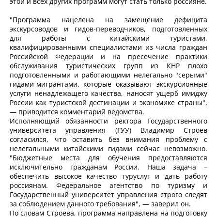
этой и всех других программ могут стать только россияне.
"Программа нацелена на замещение дефицита
экскурсоводов и гидов-переводчиков, подготовленных
для работы с китайскими туристами,
квалифицированными специалистами из числа граждан
Российской Федерации и на пресечение практики
обслуживания туристических групп из КНР плохо
подготовленными и работающими нелегально "серыми"
гидами-мигрантами, которые оказывают экскурсионные
услуги ненадлежащего качества, наносят ущерб имиджу
России как туристской дестинации и экономике страны",
— приводится комментарий ведомства.
Исполняющий обязанности ректора Государственного
университета управления (ГУУ) Владимир Строев
согласился, что оставить без внимания проблему с
нелегальными китайскими гидами сейчас невозможно.
"Бюджетные места для обучения предоставляются
исключительно гражданам России. Наша задача –
обеспечить высокое качество туруслуг и дать работу
россиянам. Федеральное агентство по туризму и
Государственный университет управления строго следят
за соблюдением данного требования", — заверил он.
По словам Строева, программа направлена на подготовку