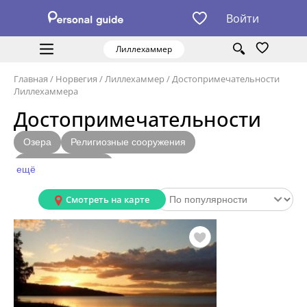
Войти
Лиллехаммер
Главная
/
Норвегия
/
Лиллехаммер
/
Достопримечательности
Лиллехаммера
Достопримечательности
Озера
Религиозные сооружения
Природные парки
ещё
Смотреть на карте