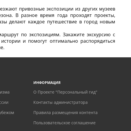
езжают привозные экспозиции из других музеев
зона. В разное время года проходят проекты,
казы делают каждое путешествие в город новым
маршрут по экспозициям. Закажите экскурсию с
 истории и помогут оптимально распорядиться
е.
ИНФОРМАЦИЯ
ризма
О Проекте "Персональный гид"
ссии
Контакты администратора
рубежом
Правила размещения контента
Пользовательское соглашение