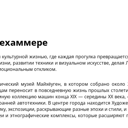
лехаммере
 культурной жизнью, где каждая прогулка превращаетс
изни, развитии техники и визуальном искусстве, делая
 эмоциональным откликом.
ический музей Майхёуген, в котором собрано около 
ицам переносит в повседневную жизнь прошлых столет
ную коллекцию машин конца XIX — середины XX века, 
 ранней автотехники. В центре города находится Худож
ику, экспозиции, раскрывающие разные эпохи и стили, и
еи и этнографические комплексы, которые расширяют п