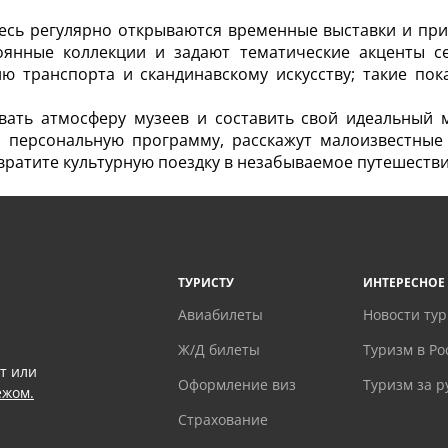
есь регулярно открываются временные выставки и при
янные коллекции и задают тематические акценты се
ю транспорта и скандинавскому искусству; такие по
ать атмосферу музеев и составить свой идеальный 
т персональную программу, расскажут малоизвестные
вратите культурную поездку в незабываемое путешестви
ТУРИСТУ
ИНТЕРЕСНОЕ
Авиабилеты
Новости ту
Ж/Д билеты
Туризм в Ро
т или
Оформление виз
Туризм за 
ежом.
Страхование