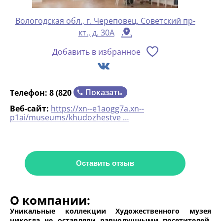
Вологодская обл., г. Череповец, Советский пр-
кт., д. 30А
Добавить в избранное
Показать
Телефон:
8 (820
Веб-сайт:
https://xn--e1aogg7a.xn--
p1ai/museums/khudozhestve …
Оставить отзыв
О компании:
Уникальные коллекции Художественного музея
никогда не оставляли равнодушными посетителей.