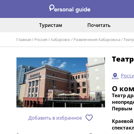
Туристам
Почитать
Главная
/
Россия
/
Хабаровск
/
Развлечения Хабаровска
/
Теат
Теат
Росси
О ко
Театр др
неопреде
Первым 
Добавить в избранное
Краевой 
спектак