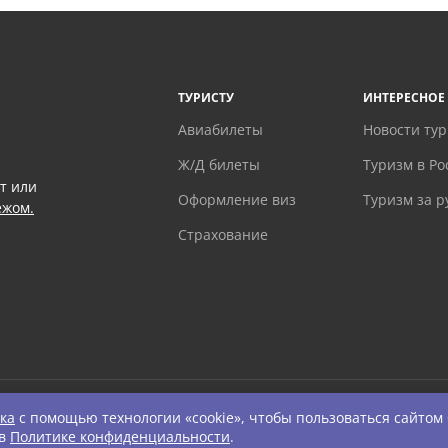
ТУРИСТУ
ИНТЕРЕСНОЕ
Авиабилеты
Новости ту
Ж/Д билеты
Туризм в Ро
т или
Оформление виз
Туризм за 
ежом.
Страхование
ка
с помощью технологии «cookie», чтобы пользоваться сайтом
ts Reserved.
 в
Политике конфиденциальности
.