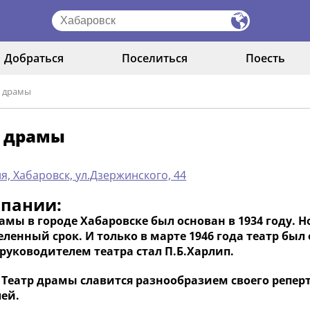
Добраться
Поселиться
Поесть
р драмы
р драмы
я, Хабаровск, ул.Дзержинского, 44
мпании:
амы в городе Хабаровске был основан в 1934 году. 
ленный срок. И только в марте 1946 года театр бы
руководителем театра стал П.Б.Харлип.
Театр драмы славится разнообразием своего реперт
лей.