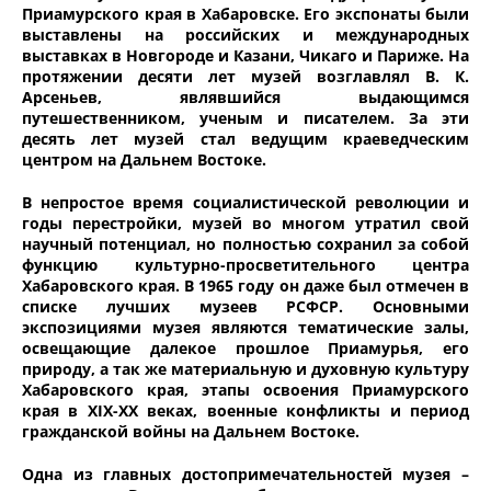
Приамурского края в Хабаровске. Его экспонаты были
выставлены на российских и международных
выставках в Новгороде и Казани, Чикаго и Париже. На
протяжении десяти лет музей возглавлял В. К.
Арсеньев, являвшийся выдающимся
путешественником, ученым и писателем. За эти
десять лет музей стал ведущим краеведческим
центром на Дальнем Востоке.
В непростое время социалистической революции и
годы перестройки, музей во многом утратил свой
научный потенциал, но полностью сохранил за собой
функцию культурно-просветительного центра
Хабаровского края. В 1965 году он даже был отмечен в
списке лучших музеев РСФСР. Основными
экспозициями музея являются тематические залы,
освещающие далекое прошлое Приамурья, его
природу, а так же материальную и духовную культуру
Хабаровского края, этапы освоения Приамурского
края в XIX-XX веках, военные конфликты и период
гражданской войны на Дальнем Востоке.
Одна из главных достопримечательностей музея –