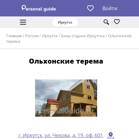
Войти
Иркутск
Главная
/
Россия
/
Иркутск
/
Базы отдыха Иркутска
/
Ольхонские
терема
Ольхонские терема
г. Иркутск, ул. Чехова, д. 19, оф. 601