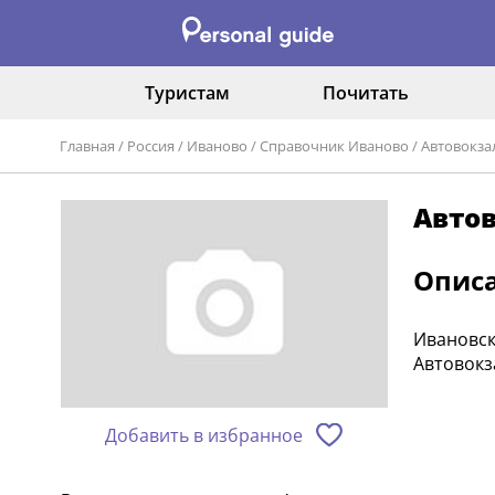
Туристам
Почитать
Главная
/
Россия
/
Иваново
/
Справочник Иваново
/
Автовокза
Авто
Опис
Ивановски
Автовокза
Добавить в избранное