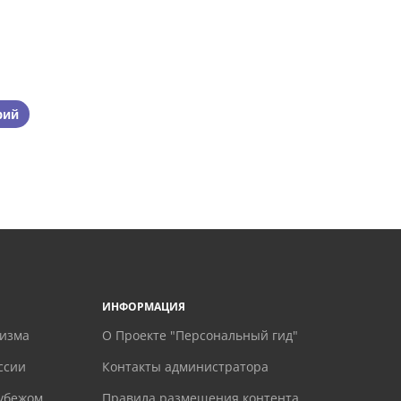
рий
ИНФОРМАЦИЯ
ризма
О Проекте "Персональный гид"
ссии
Контакты администратора
рубежом
Правила размещения контента