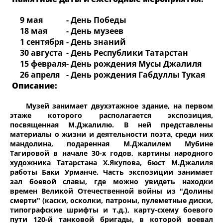
9 мая
- День Победы
18 мая
- День музеев
1 сентября
- День знаний
30 августа
- День Республики Татарстан
15 февраля
- День рождения Мусы Джалиля
26 апреля
- День рождения Габдуллы Тукая
Описание:
Музей занимает двухэтажное здание, на первом
этаже которого располагается экспозиция,
посвященная М.Джалилю. В ней представлены
материалы о жизни и деятельности поэта, среди них
мандолина, подаренная М.Джалилем Мубине
Тагировой в начале 30-х годов, картины народного
художника Татарстана Х.Якупова, бюст М.Джалиля
работы Баки Урманче. Часть экспозиции занимает
зал боевой славы, где можно увидеть находки
времен Великой Отечественной войны из "Долины
смерти" (каски, осколки, патроны, пулеметные диски,
типографские шрифты и т.д.), карту-схему боевого
пути 120-й танковой бригады, в которой воевал