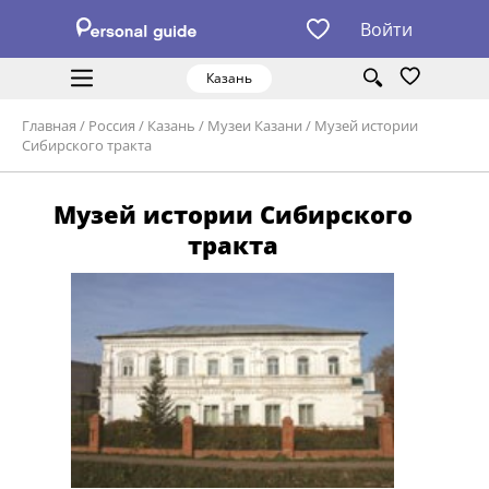
Войти
Казань
Главная
/
Россия
/
Казань
/
Музеи Казани
/
Музей истории
Сибирского тракта
Музей истории Сибирского
тракта