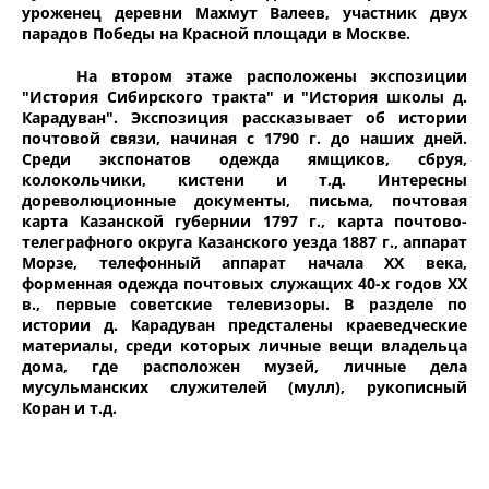
уроженец деревни Махмут Валеев, участник двух
парадов Победы на Красной площади в Москве.
На втором этаже расположены экспозиции
"История Сибирского тракта" и "История школы д.
Карадуван". Экспозиция рассказывает об истории
почтовой связи, начиная с 1790 г. до наших дней.
Среди экспонатов одежда ямщиков, сбруя,
колокольчики, кистени и т.д. Интересны
дореволюционные документы, письма, почтовая
карта Казанской губернии 1797 г., карта почтово-
телеграфного округа Казанского уезда 1887 г., аппарат
Морзе, телефонный аппарат начала ХХ века,
форменная одежда почтовых служащих 40-х годов ХХ
в., первые советские телевизоры. В разделе по
истории д. Карадуван предсталены краеведческие
материалы, среди которых личные вещи владельца
дома, где расположен музей, личные дела
мусульманских служителей (мулл), рукописный
Коран и т.д.