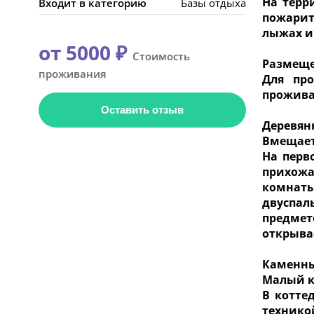
На терр
Входит в категорию
Базы отдыха
пожарит
лыжах и 
от 5000 ₽
Стоимость
Размещ
проживания
Для пр
прожива
Оставить отзыв
Деревян
Вмещает
На перв
прихожа
комнаты
двуспал
предмет
открыва
Каменны
Малый к
В котте
технико