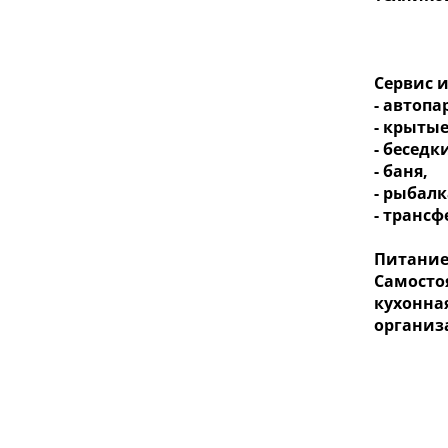
Сервис 
- автопа
- крыты
- беседк
- баня,
- рыбалк
- трансф
Питание
Самосто
кухонна
организ