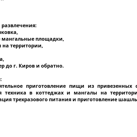
и развлечения:
рковка,
е мангальные площадки,
и на территории,
а,
ер до г. Киров и обратно.
:
ятельное приготовление пищи из привезенных с
я техника в коттеджах и мангалы на территор
ация трехразового питания и приготовление шашл