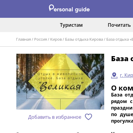
Туристам
Почитать
Главная
/
Россия
/
Киров
/
Базы отдыха Кирова
/
База отдыха «
База 
г. Ки
О ко
База от
рядом с
праздни
по душе
Добавить в избранное
прогулка