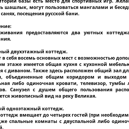
итории базы есть место для спортивных игр. Жел
ь шашлык, могут пользоваться мангалами и беседк
санях, посещения русской бани.
ение:
оживания предоставляются два уютных коттедж
ния.
ный двухэтажный коттедж.
 в себя восемь основных мест с возможностью доп
ом этаже имеется общая кухня с кухонной мебел
я с диваном. Также здесь расположен общий зал для
, объединенные общим коридором и выходом н
ьная либо одиночная кровати, телевизор, тумб
ов. Санузел с душем общего пользования расп
ется живописный вид на реку Великая.
й одноэтажный коттедж.
оттедж вмещает до четырех гостей (при необходимо
дже спальные комнаты с двуспальной либо одиноч
й.