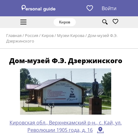
Войти
Киров
Главная
/
Россия
/
Киров
/
Музеи Кирова
/
Дом-музей Ф.Э.
Дзержинского
Дом-музей Ф.Э. Дзержинского
Кировская обл., Верхнекамский р-н., с. Кай, ул.
Революции 1905 года, д. 16