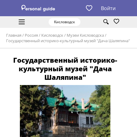
Войти
Кисловодск
Главная
/
Россия
/
Кисловодск
/
Музеи Кисловодска
/
Государственный историко-культурный музей "Дача Шаляпина"
Государственный историко-
культурный музей "Дача
Шаляпина"