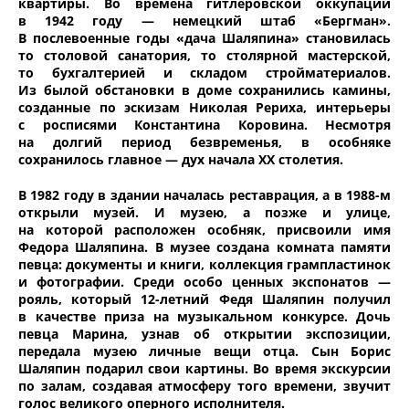
квартиры. Во времена гитлеровской оккупации
в 1942 году — немецкий штаб «Бергман».
В послевоенные годы «дача Шаляпина» становилась
то столовой санатория, то столярной мастерской,
то бухгалтерией и складом стройматериалов.
Из былой обстановки в доме сохранились камины,
созданные по эскизам Николая Рериха, интерьеры
с росписями Константина Коровина. Несмотря
на долгий период безвременья, в особняке
сохранилось главное — дух начала ХХ столетия.
В 1982 году в здании началась реставрация, а в 1988-м
открыли музей. И музею, а позже и улице,
на которой расположен особняк, присвоили имя
Федора Шаляпина. В музее создана комната памяти
певца: документы и книги, коллекция грампластинок
и фотографии. Среди особо ценных экспонатов —
рояль, который 12-летний Федя Шаляпин получил
в качестве приза на музыкальном конкурсе. Дочь
певца Марина, узнав об открытии экспозиции,
передала музею личные вещи отца. Сын Борис
Шаляпин подарил свои картины. Во время экскурсии
по залам, создавая атмосферу того времени, звучит
голос великого оперного исполнителя.