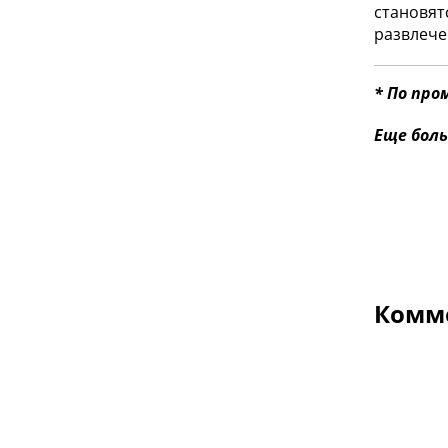
становят
развлече
* По про
Еще боль
Комме