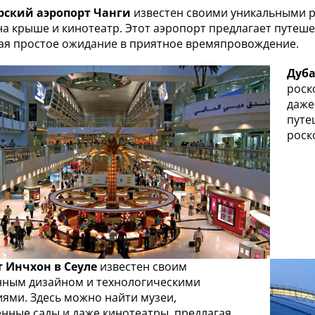
рский аэропорт Чанги
известен своими уникальными р
на крыше и кинотеатр. Этот аэропорт предлагает путеш
я простое ожидание в приятное времяпровождение.
Дуба
роск
даже
путе
роск
т Инчхон в Сеуле
известен своим
ным дизайном и технологическими
ями. Здесь можно найти музеи,
енные сады и даже кинотеатры, предлагая