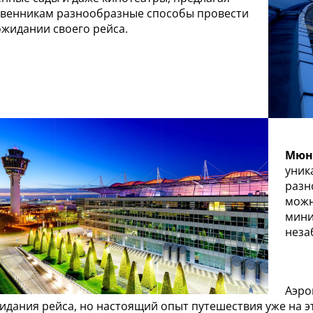
венникам разнообразные способы провести
ожидании своего рейса.
Мюн
уник
разн
можн
мини
неза
Аэро
идания рейса, но настоящий опыт путешествия уже на эт