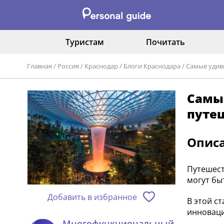
Туристам
Почитать
Главная
/
Россия
/
Краснодар
/
Блоги Краснодара
/
Самые удив
Самы
путе
Опис
Путешест
могут бы
Добавить в избранное
В этой с
инновац
Многофункциональный