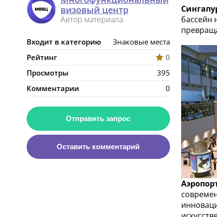
Сингапу
визовый центр
Автор материала
бассейн 
превраща
Входит в категорию
Знаковые места
Рейтинг
0
Просмотры
395
Комментарии
0
Отправить запрос
Оставить комментарий
Аэропор
современ
инноваци
искусств