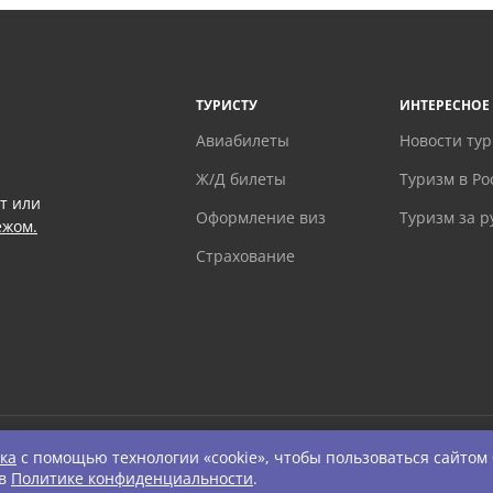
ТУРИСТУ
ИНТЕРЕСНОЕ
Авиабилеты
Новости ту
Ж/Д билеты
Туризм в Ро
т или
Оформление виз
Туризм за 
ежом.
Страхование
ка
с помощью технологии «cookie», чтобы пользоваться сайтом
ts Reserved.
 в
Политике конфиденциальности
.