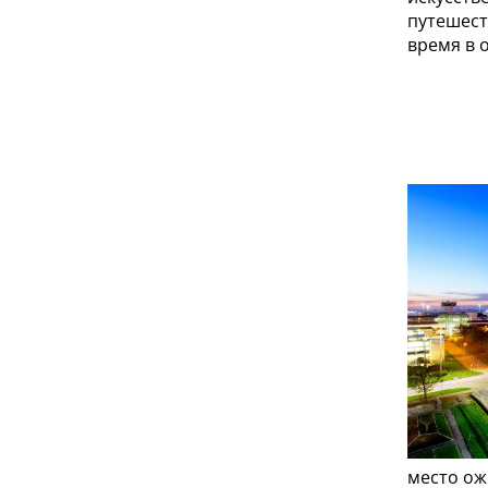
путешест
время в 
место ож