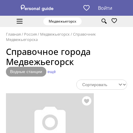
Войти
Медвежьегорск
Главная
/
Россия
/
Медвежьегорск
/
Справочник
Медвежьегорска
Справочное города
Медвежьегорск
Водные станции
ещё