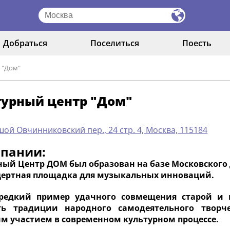
Добраться
Поселиться
Поесть
 "Дом"
турный центр "Дом"
ой Овчинниковский пер., 24 стр. 4, Москва, 115184
мпании:
ный Центр ДОМ был образован на базе Московского 
цертная площадка для музыкальных инноваций.
редкий пример удачного совмещения старой и 
ть традиции народного самодеятельного творч
м участием в современном культурном процессе.