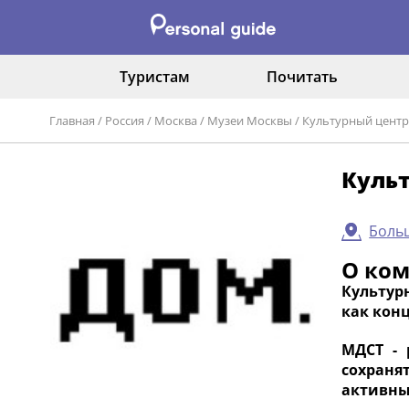
Туристам
Почитать
Главная
/
Россия
/
Москва
/
Музеи Москвы
/
Культурный центр
Куль
Больш
О ко
Культур
как кон
МДСТ - 
сохраня
активны