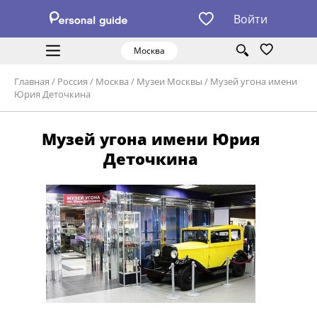
Войти
Москва
Главная
/
Россия
/
Москва
/
Музеи Москвы
/
Музей угона имени
Юрия Деточкина
Музей угона имени Юрия
Деточкина