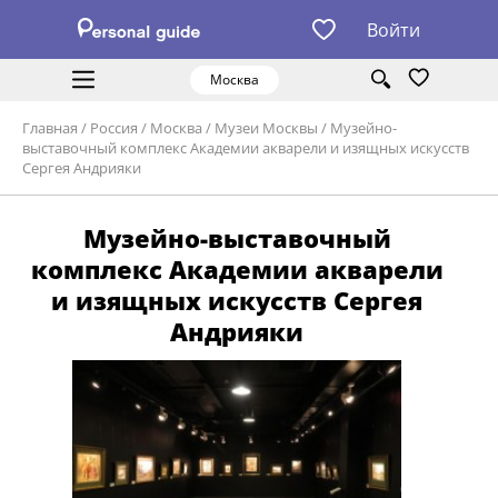
Войти
Москва
Главная
/
Россия
/
Москва
/
Музеи Москвы
/
Музейно-
выставочный комплекс Академии акварели и изящных искусств
Сергея Андрияки
Музейно-выставочный
комплекс Академии акварели
и изящных искусств Сергея
Андрияки