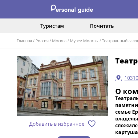
Туристам
Почитать
Главная
/
Россия
/
Москва
/
Музеи Москвы
/
Театральный сало
Театр
10310
О ко
Театрал
памятни
семье Е
владель
Добавить в избранное
сложилс
картуша