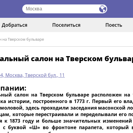
Добраться
Поселиться
Поесть
н на Тверском бульваре
альный салон на Тверском бульва
4, Москва, Тверской бул., 11
мпании:
ьный салон на Тверском бульваре расположен на
ка истории, построенного в 1773 г. Первый его вл
рмоловой, здесь проходили заседания масонской л
цам, которые перестраивали и переделывали его п
я к 1873 году и больше значительных изменений 
 с буквой «Ш» во фронтоне парапета, который 