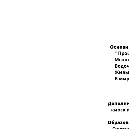
Основн
" Прош
Мыши в
Водочн
Живые
В мире
Дополни
киоск и
Образов
Совмест