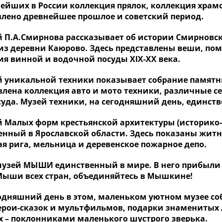
нейших в России коллекция прялок, коллекция храмо
влено древнейшее прошлое и советский период.
 П.А.Смирнова рассказывает об истории Смирновс
 из деревни Каюрово. Здесь представлены веши, п
ия винной и водочной посуды XIX-XX века.
 уникальной техники показывает собрание памятни
влена коллекция авто и мото техники, различные с
суда. Музей техники, на сегодняшний день, единст
 Малых форм крестьянской архитектуры (историко
енный в Ярославской области. Здесь показаны житн
ая рига, мельница и деревенское пожарное депо.
музей МЫШИ единственный в мире. В него прибыли 
 Мыши всех стран, объединяйтесь в Мышкине!
дняшний день в этом, маленьком уютном музее собр
рои-сказок и мультфильмов, подарки знаменитых 
х – поклонниками маленького шустрого зверька.