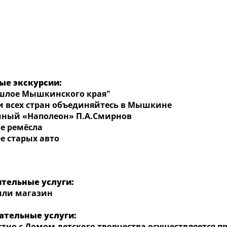
ые экскурсии:
лое Мышкинского края"
сех стран объединяйтесь в Мышкине
ый «Наполеон» П.А.Смирнов
 ремёсла
 старых авто
тельные услуги:
ли магазин
ательные услуги:
но с Домом детского творчества осуществляется п