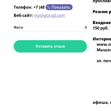
Ярослав
Показать
Телефон:
+7 (48
Режим р
Веб-сайт:
myshgorod.com
Входная
Фото
8
150 руб.
Интерне
www.mus
Оставить отзыв
Мышкин
эл. почта
афиша, 