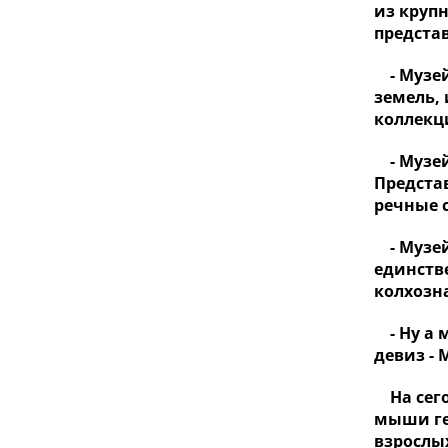
из круп
предста
- Музей
земель,
коллекц
- Музей
Предста
речные 
- Музей
единств
колхозн
- Ну а 
девиз -
На сего
мыши ге
взрослы