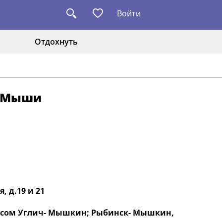
Войти
Отдохнуть
й Мыши
, д.19 и 21
обусом Углич- Мышкин; Рыбинск- Мышкин,