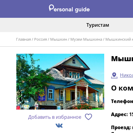
Туристам
Главная
/
Россия
/
Мышкин
/
Музеи Мышкина
/
Мышкинский н
Мышк
Нико
О ко
Телефон
Адрес:
1
Добавить в избранное
Проезд: