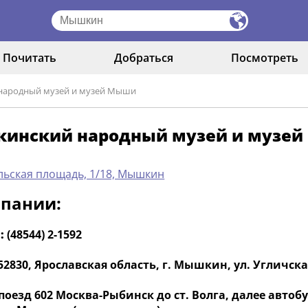
Почитать
Добраться
Посмотреть
ародный музей и музей Мыши
инский народный музей и музе
льская площадь, 1/18, Мышкин
мпании:
:
(48544) 2-1592
52830, Ярославская область, г. Мышкин, ул. Угличская
поезд 602 Москва-Рыбинск до ст. Волга, далее авт