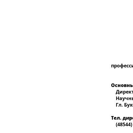
професс
Основны
Директ
Научный
Гл. Бух
Тел. ди
(48544) 2