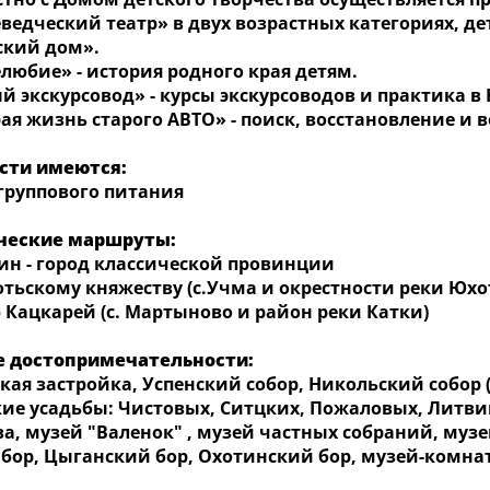
ведческий театр» в двух возрастных категориях, де
ский дом».
любие» - история родного края детям.
 экскурсовод» - курсы экскурсоводов и практика в
ая жизнь старого АВТО» - поиск, восстановление и
сти имеются:
руппового питания
ческие маршруты:
- город классической провинции
ьскому княжеству (с.Учма и окрестности реки Юхо
Кацкарей (с. Мартыново и район реки Катки)
 достопримечательности:
я застройка, Успенский собор, Никольский собор (1
кие усадьбы: Чистовых, Ситцких, Пожаловых, Литв
а, музей "Валенок" , музей частных собраний, музе
 бор, Цыганский бор, Охотинский бор, музей-комна