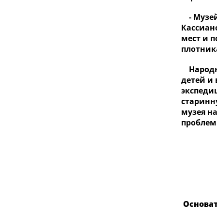
- Музей 
Кассиан
мест и 
плотник
Народны
детей и
экспеди
старинн
музея н
проблем
Основат