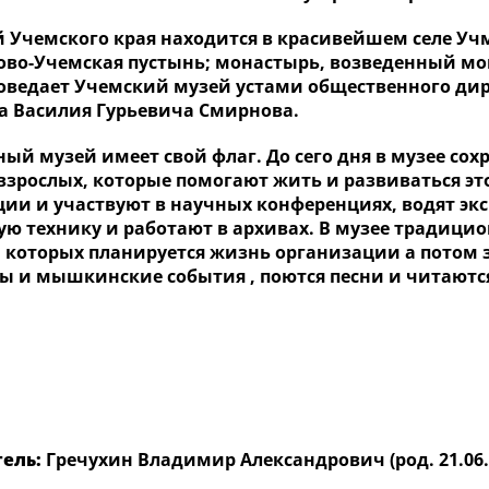
Учемского края находится в красивейшем селе Учма
ово-Учемская пустынь; монастырь, возведенный мо
поведает Учемский музей устами общественного дир
а Василия Гурьевича Смирнова.
й музей имеет свой флаг. До сего дня в музее сох
 взрослых, которые помогают жить и развиваться эт
ции и участвуют в научных конференциях, водят эк
ую технику и работают в архивах. В музее традицио
а которых планируется жизнь организации а потом
ы и мышкинские события , поются песни и читаются
ель:
Гречухин Владимир Александрович (род. 21.06.4