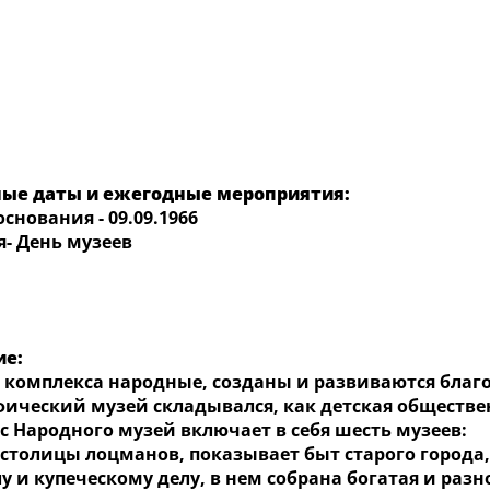
ые даты и ежегодные мероприятия:
нования - 09.09.1966
я
- День музеев
ие:
омплекса народные, созданы и развиваются благ
фический музей складывался, как детская обществе
с Народного музей включает в себя шесть музеев:
толицы лоцманов, показывает быт старого города
у и купеческому делу, в нем собрана богатая и раз