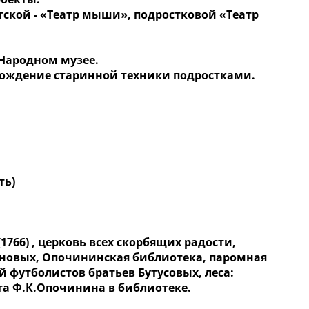
тской - «Театр мыши», подростковой «Театр
 Народном музее.
 вождение старинной техники подростками.
ть)
766) , церковь всех скорбящих радости,
иновых, Опочининская библиотека, паромная
й футболистов братьев Бутусовых, леса:
та Ф.К.Опочинина в библиотеке.