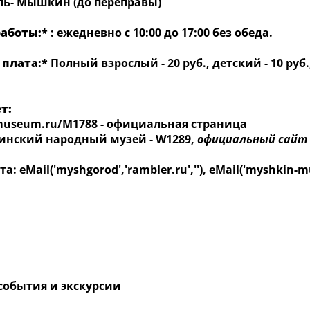
ль- Мышкин (до переправы)
аботы:*
: ежедневно с 10:00 до 17:00 без обеда.
 плата:*
Полный взрослый - 20 руб., детский - 10 руб.
т:
eum.ru/M1788 - официальная страница
ский народный музей - W1289,
официальный сайт
: eMail('myshgorod','rambler.ru',''), eMail('myshkin-mu
события и экскурсии