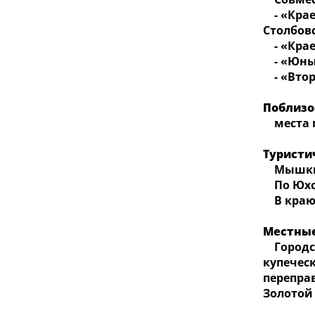
- «Крае
Столбов
- «Крае
- «Юный
- «Втор
Поблизо
места г
Туристи
Мышкин 
По Юхот
В краю 
Местные
Городска
купечес
переправ
Золотой