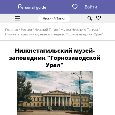
Войти
Нижний Тагил
Главная
/
Россия
/
Нижний Тагил
/
Музеи Нижнего Тагила
/
Нижнетагильский музей-заповедник "Горнозаводской Урал"
Нижнетагильский музей-
заповедник "Горнозаводской
Урал"