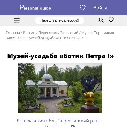
Войти
Переславль-Залесский
Главная
/
Россия
/
Переславль-Залесский
/
Музеи Переславля-
Залесского
/
Музей-усадьба «Ботик Петра I»
Музей-усадьба «Ботик Петра I»
Ярославская обл., Переславский р-н., с.